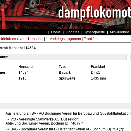
Home
Updates
Typengalerie
Mitwirkende
strielokomotiven
|
Henschel
|
1. Vorkriegsprogramm
|
Frankfurt
trait Henschel 14534
tamm
Henschel
Typ:
Frankfurt
mer:
14534
Bauart:
D-n2t
1916
Spurweite:
1435 mm
6
Auslieferung an BV - AG Bochumer Verein für Bergbau und Gußstahlfabrikation
6
=> VSt - Vereinigte Stahlwerke AG, Düsseldorf,
Abteilung Bochumer Verein, Bochum [D] "40 (?)"
4
=> BVG - Bochumer Verein für Gußstahlfabrikation AG, Bochum [D] "40 (?)"