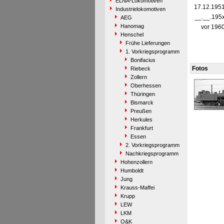
ELNA-Lokomotiven
17.12.195
Industrielokomotiven
__.__.195
AEG
Hanomag
vor 196
Henschel
Frühe Lieferungen
1. Vorkriegsprogramm
Bonifacius
Fotos
Riebeck
Zollern
Oberhessen
Thüringen
Bismarck
Preußen
Herkules
Frankfurt
Essen
2. Vorkriegsprogramm
Nachkriegsprogramm
Hohenzollern
Humboldt
Jung
Krauss-Maffei
Krupp
LEW
LKM
O&K