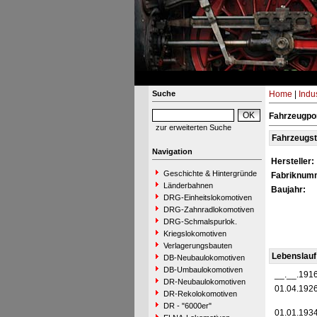
Suche
Home
|
Indu
Fahrzeugpor
zur erweiterten Suche
Fahrzeugs
Navigation
Hersteller:
Geschichte & Hintergründe
Fabriknum
Länderbahnen
Baujahr:
DRG-Einheitslokomotiven
DRG-Zahnradlokomotiven
DRG-Schmalspurlok.
Kriegslokomotiven
Verlagerungsbauten
Lebenslauf
DB-Neubaulokomotiven
DB-Umbaulokomotiven
__.__.191
DR-Neubaulokomotiven
01.04.192
DR-Rekolokomotiven
DR - "6000er"
01.01.193