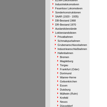
ELNA-Lokomotiven
Industrielokomotiven
Feuerlose Lokomotiven
Sonderkonstruktionen
SAAR (1920 - 1935)
DB-Bestand 1968
DR-Bestand 1970
Auslandsbestände
Lokbestandslisten
Privatbahnen
Schmalspurbahnen
Grubenanschlussbahnen
Industrieanschlußbahnen
Hafenbahnen
Bremen
Magdeburg
Torgau
Frankfurt (Oder)
Dortmund
Wanne-Herne
Gelsenkirchen
Essen
Duisburg
Mülheim (Ruhr)
Krefeld
Neuss
Düsseldorf