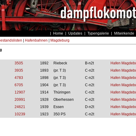
Home
Updates
Typengalerie
Mitwirkende
estandslisten
|
Hafenbahnen
|
Magdeburg
g
3505
1892
Riebeck
B-n2t
Hafen Magdebu
3935
1893
(pr. T 3)
C-n2t
Hafen Magdebu
4783
1898
(pr. T 3)
C-n2t
Hafen Magdebu
6705
1904
(pr. T 3)
C-n2t
Hafen Magdebu
12907
1914
Thüringen
C-n2t
Hafen Magdebu
20991
1928
Oberhessen
C-n2t
Hafen Magdebu
24621
1939
Essen
D-n2t
Hafen Magdebu
10239
1923
350 PS
C-n2t
Hafen Magdebu