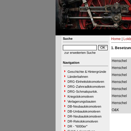
Suche
Home
|
Lokb
1. Besetzun
zur erweiterten Suche
Henschel
Navigation
Henschel
Geschichte & Hintergründe
Henschel
Länderbahnen
DRG-Einheitslokomotiven
Henschel
DRG-Zahnradlokomotiven
Henschel
DRG-Schmalspurlok.
Henschel
Kriegslokomotiven
Verlagerungsbauten
Henschel
DB-Neubaulokomotiven
O&K
DB-Umbaulokomotiven
DR-Neubaulokomotiven
DR-Rekolokomotiven
DR - "6000er"