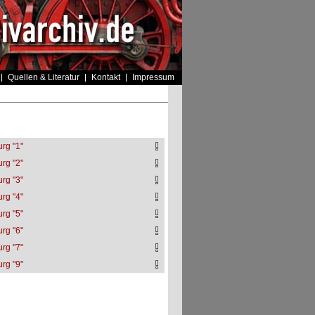
Quellen & Literatur
Kontakt
Impressum
rg "1"
rg "2"
rg "3"
rg "4"
rg "5"
rg "6"
rg "7"
rg "9"