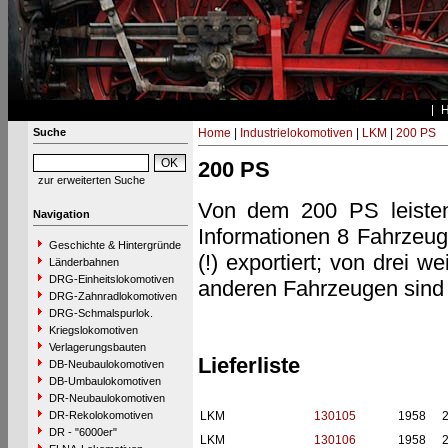
Suche
Home
|
Industrielokomotiven
|
LKM
|
200 PS
200 PS
zur erweiterten Suche
Von dem 200 PS leisten
Navigation
Informationen 8 Fahrzeu
Geschichte & Hintergründe
(!) exportiert; von drei 
Länderbahnen
DRG-Einheitslokomotiven
anderen Fahrzeugen sind 
DRG-Zahnradlokomotiven
DRG-Schmalspurlok.
Kriegslokomotiven
Verlagerungsbauten
Lieferliste
DB-Neubaulokomotiven
DB-Umbaulokomotiven
DR-Neubaulokomotiven
DR-Rekolokomotiven
LKM
130105
1958
DR - "6000er"
LKM
130106
1958