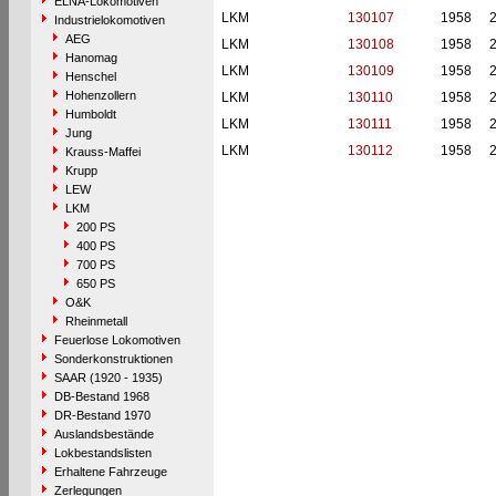
ELNA-Lokomotiven
LKM
130107
1958
Industrielokomotiven
AEG
LKM
130108
1958
Hanomag
LKM
130109
1958
Henschel
Hohenzollern
LKM
130110
1958
Humboldt
LKM
130111
1958
Jung
LKM
130112
1958
Krauss-Maffei
Krupp
LEW
LKM
200 PS
400 PS
700 PS
650 PS
O&K
Rheinmetall
Feuerlose Lokomotiven
Sonderkonstruktionen
SAAR (1920 - 1935)
DB-Bestand 1968
DR-Bestand 1970
Auslandsbestände
Lokbestandslisten
Erhaltene Fahrzeuge
Zerlegungen