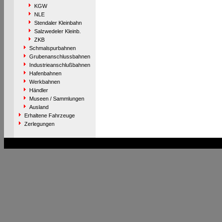
KGW
NLE
Stendaler Kleinbahn
Salzwedeler Kleinb.
ZKB
Schmalspurbahnen
Grubenanschlussbahnen
Industrieanschlußbahnen
Hafenbahnen
Werkbahnen
Händler
Museen / Sammlungen
Ausland
Erhaltene Fahrzeuge
Zerlegungen