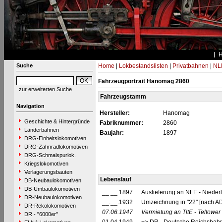
Suche
Home
|
Lokbestandslisten
|
Privatbahnen
|
NL
Fahrzeugportrait Hanomag 2860
zur erweiterten Suche
Fahrzeugstamm
Navigation
Hersteller:
Hanomag
Geschichte & Hintergründe
Fabriknummer:
2860
Länderbahnen
Baujahr:
1897
DRG-Einheitslokomotiven
DRG-Zahnradlokomotiven
DRG-Schmalspurlok.
Kriegslokomotiven
Verlagerungsbauten
Lebenslauf
DB-Neubaulokomotiven
DB-Umbaulokomotiven
__.__.1897
Auslieferung an NLE - Niederl
DR-Neubaulokomotiven
__.__.1932
Umzeichnung in "22" [nach 
DR-Rekolokomotiven
07.06.1947
Vermietung an TltE - Teltowe
DR - "6000er"