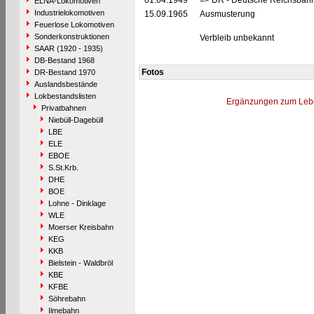
01.04.1949
=> DR - Deutsche Reichsbahn
ELNA-Lokomotiven
Industrielokomotiven
15.09.1965
Ausmusterung
Feuerlose Lokomotiven
Sonderkonstruktionen
Verbleib unbekannt
SAAR (1920 - 1935)
DB-Bestand 1968
Fotos
DR-Bestand 1970
Auslandsbestände
Lokbestandslisten
Ergänzungen zum Leb
Privatbahnen
Niebüll-Dagebüll
LBE
ELE
EBOE
S.St.Krb.
DHE
BOE
Lohne - Dinklage
WLE
Moerser Kreisbahn
KEG
KKB
Bielstein - Waldbröl
KBE
KFBE
Söhrebahn
Ilmebahn