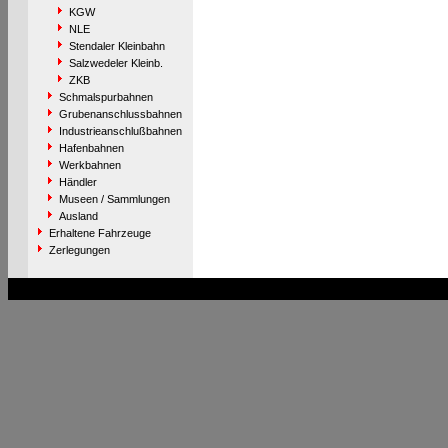
KGW
NLE
Stendaler Kleinbahn
Salzwedeler Kleinb.
ZKB
Schmalspurbahnen
Grubenanschlussbahnen
Industrieanschlußbahnen
Hafenbahnen
Werkbahnen
Händler
Museen / Sammlungen
Ausland
Erhaltene Fahrzeuge
Zerlegungen