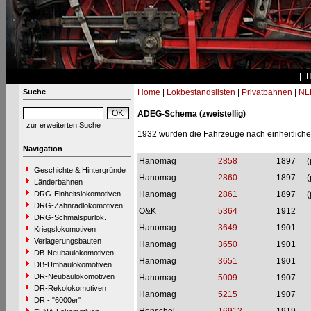
Suche
Home
|
Lokbestandslisten
|
Privatbahnen
|
NL
ADEG-Schema (zweistellig)
zur erweiterten Suche
1932 wurden die Fahrzeuge nach einheitli
Navigation
Hanomag
2858
1897
(
Geschichte & Hintergründe
Hanomag
2860
1897
(
Länderbahnen
DRG-Einheitslokomotiven
Hanomag
2861
1897
(
DRG-Zahnradlokomotiven
O&K
5364
1912
DRG-Schmalspurlok.
Hanomag
3649
1901
Kriegslokomotiven
Verlagerungsbauten
Hanomag
3650
1901
DB-Neubaulokomotiven
Hanomag
3651
1901
DB-Umbaulokomotiven
DR-Neubaulokomotiven
Hanomag
5009
1907
DR-Rekolokomotiven
Hanomag
5215
1907
DR - "6000er"