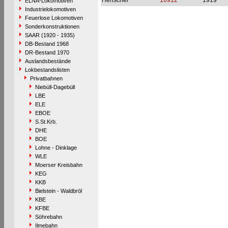
Henschel
16912
1919
ELNA-Lokomotiven
Industrielokomotiven
Feuerlose Lokomotiven
Sonderkonstruktionen
SAAR (1920 - 1935)
DB-Bestand 1968
DR-Bestand 1970
Auslandsbestände
Lokbestandslisten
Privatbahnen
Niebüll-Dagebüll
LBE
ELE
EBOE
S.St.Krb.
DHE
BOE
Lohne - Dinklage
WLE
Moerser Kreisbahn
KEG
KKB
Bielstein - Waldbröl
KBE
KFBE
Söhrebahn
Ilmebahn