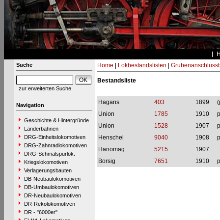
Suche
Home
|
Lokbestandslisten
|
Grubenanschluss
Bestandsliste
zur erweiterten Suche
Hagans
403
1899
(
Navigation
Union
1785
1910
p
Geschichte & Hintergründe
Union
1528
1907
p
Länderbahnen
DRG-Einheitslokomotiven
Henschel
9040
1908
p
DRG-Zahnradlokomotiven
Hanomag
5215
1907
DRG-Schmalspurlok.
Borsig
7651
1910
p
Kriegslokomotiven
Verlagerungsbauten
DB-Neubaulokomotiven
DB-Umbaulokomotiven
DR-Neubaulokomotiven
DR-Rekolokomotiven
DR - "6000er"