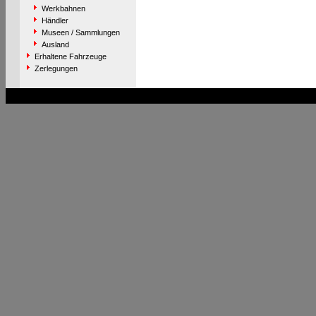
Werkbahnen
Händler
Museen / Sammlungen
Ausland
Erhaltene Fahrzeuge
Zerlegungen