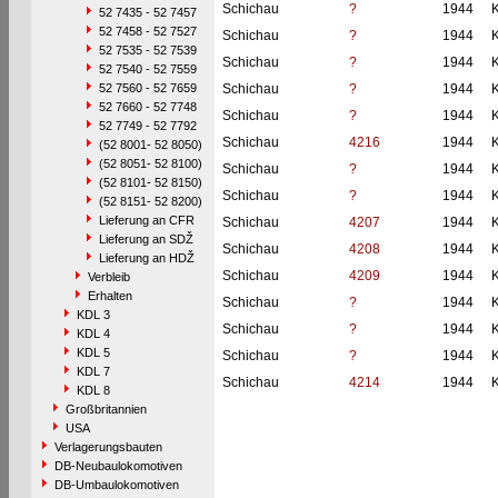
Schichau
?
1944
52 7435 - 52 7457
52 7458 - 52 7527
Schichau
?
1944
52 7535 - 52 7539
Schichau
?
1944
52 7540 - 52 7559
52 7560 - 52 7659
Schichau
?
1944
52 7660 - 52 7748
Schichau
?
1944
52 7749 - 52 7792
Schichau
4216
1944
(52 8001- 52 8050)
(52 8051- 52 8100)
Schichau
?
1944
(52 8101- 52 8150)
Schichau
?
1944
(52 8151- 52 8200)
Lieferung an CFR
Schichau
4207
1944
Lieferung an SDŽ
Schichau
4208
1944
Lieferung an HDŽ
Schichau
4209
1944
Verbleib
Erhalten
Schichau
?
1944
KDL 3
Schichau
?
1944
KDL 4
KDL 5
Schichau
?
1944
KDL 7
Schichau
4214
1944
KDL 8
Großbritannien
USA
Verlagerungsbauten
DB-Neubaulokomotiven
DB-Umbaulokomotiven