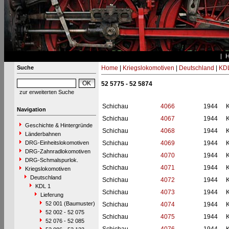
Suche
Home
|
Kriegslokomotiven
|
Deutschland
|
KDL
52 5775 - 52 5874
zur erweiterten Suche
Schichau
4066
1944
Navigation
Schichau
4067
1944
Geschichte & Hintergründe
Schichau
4068
1944
Länderbahnen
DRG-Einheitslokomotiven
Schichau
4069
1944
DRG-Zahnradlokomotiven
Schichau
4070
1944
DRG-Schmalspurlok.
Schichau
4071
1944
Kriegslokomotiven
Deutschland
Schichau
4072
1944
KDL 1
Schichau
4073
1944
Lieferung
52 001 (Baumuster)
Schichau
4074
1944
52 002 - 52 075
Schichau
4075
1944
52 076 - 52 085