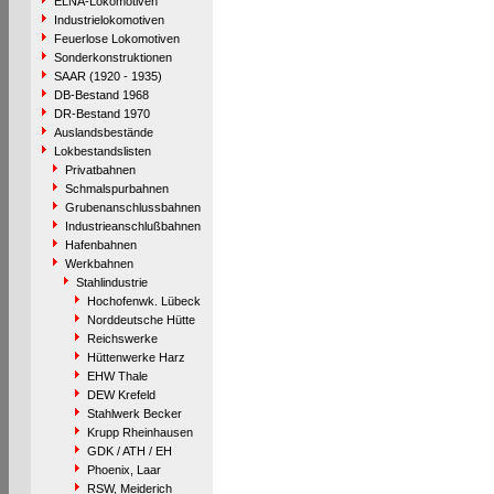
ELNA-Lokomotiven
Industrielokomotiven
Feuerlose Lokomotiven
Sonderkonstruktionen
SAAR (1920 - 1935)
DB-Bestand 1968
DR-Bestand 1970
Auslandsbestände
Lokbestandslisten
Privatbahnen
Schmalspurbahnen
Grubenanschlussbahnen
Industrieanschlußbahnen
Hafenbahnen
Werkbahnen
Stahlindustrie
Hochofenwk. Lübeck
Norddeutsche Hütte
Reichswerke
Hüttenwerke Harz
EHW Thale
DEW Krefeld
Stahlwerk Becker
Krupp Rheinhausen
GDK / ATH / EH
Phoenix, Laar
RSW, Meiderich