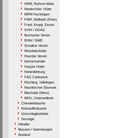
HRM, Ruhrort-Meid.
Niederrhein. Hütte
MRW Huckingen
FWH, Mülheim (Ruhr)
Fried. Krupp, Essen
GHH / HOAG
Bochumer Verein
EHW / SWB
Schalker Verein
Westfalenhütte
Hoerder Verein
Henrichshütte
Hasper Hütte
Hohenlimburg
F&G Carlswerk
Röchling, Völklingen
Neunkircher Eisenwk.
Maxhütte (West)
MHU, Unterwellenb.
Chemieindustrie
Rohstoffindustrie
Umschlagbetriebe
Sonstige
Händler
Museen / Sammlungen
Ausland