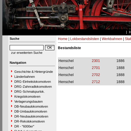
Suche
Home
|
Lokbestandslisten
|
Werkbahnen
|
Stah
Bestandsliste
zur erweiterten Suche
Henschel
2301
1886
Navigation
Henschel
2701
1888
Geschichte & Hintergründe
Henschel
2702
1888
Länderbahnen
DRG-Einheitslokomotiven
Henschel
2712
1888
DRG-Zahnradlokomotiven
DRG-Schmalspurlok.
Kriegslokomotiven
Verlagerungsbauten
DB-Neubaulokomotiven
DB-Umbaulokomotiven
DR-Neubaulokomotiven
DR-Rekolokomotiven
DR - "6000er"