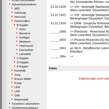
ELNA-Lokomotiven
Abt. Düsseldorfer Röhren- un
Industrielokomotiven
01.04.1926
=> VSt - Vereinigte Stahlwerk
AEG
Werk Lierenfeld, Düsseldorf-L
Hanomag
01.07.1932
=> VSt - Vereinigte Stahlwerk
Henschel
Werksgruppe Düsseldorf, Düss
Hohenzollern
01.01.1934
=> DRW - Deutsche Röhrenwe
B-Kuppler
Werksgruppe Düsseldorf, Werk
Victor
__.__.1948
=> Rheinrohr - Rheinische R
Bismarck
Werk Lierenfeld, Düsseldorf-L
Schlägel
__.__.1955
=> Phoenix-Rheinrohr AG Ver
Meiderich
Werk Lierenfeld, Düsseldorf-L
Oberkassel
__.__.1963
an WLH - Westfälische Lokom
Gerresheim
[Händler]
Lierenfeld
__.__.196x
++
C-Kuppler
D-Kuppler
E-Kuppler
Fotos
Humboldt
Jung
Ergänzungen zum Leb
Krauss-Maffei
Krupp
LEW
LKM
O&K
Rheinmetall
Feuerlose Lokomotiven
Sonderkonstruktionen