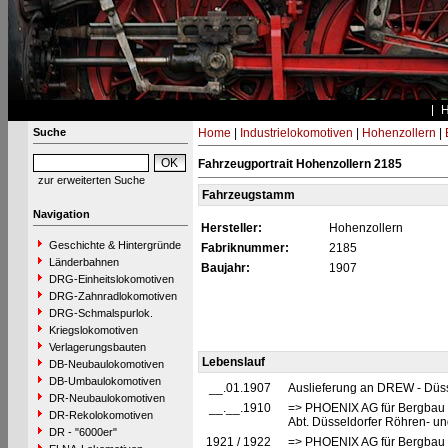
Suche
Home
|
Industrielokomotiven
|
Hohenzollern
|
Fahrzeugportrait Hohenzollern 2185
zur erweiterten Suche
Fahrzeugstamm
Navigation
Hersteller:
Hohenzollern
Geschichte & Hintergründe
Fabriknummer:
2185
Länderbahnen
Baujahr:
1907
DRG-Einheitslokomotiven
DRG-Zahnradlokomotiven
DRG-Schmalspurlok.
Kriegslokomotiven
Verlagerungsbauten
Lebenslauf
DB-Neubaulokomotiven
DB-Umbaulokomotiven
__.01.1907
Auslieferung an DREW - Düss
DR-Neubaulokomotiven
__.__.1910
=> PHOENIX AG für Bergbau u
DR-Rekolokomotiven
Abt. Düsseldorfer Röhren- un
DR - "6000er"
1921 / 1922
=> PHOENIX AG für Bergbau u