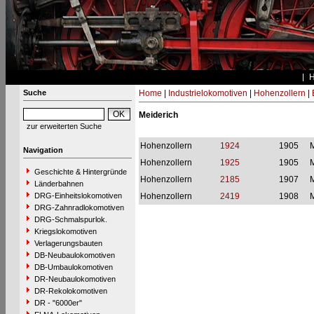
Suche
Home
|
Industrielokomotiven
|
Hohenzollern
|
Meiderich
zur erweiterten Suche
Hohenzollern
1924
1905
M
Navigation
Hohenzollern
1925
1905
M
Geschichte & Hintergründe
Hohenzollern
2185
1907
M
Länderbahnen
DRG-Einheitslokomotiven
Hohenzollern
2419
1908
M
DRG-Zahnradlokomotiven
DRG-Schmalspurlok.
Kriegslokomotiven
Verlagerungsbauten
DB-Neubaulokomotiven
DB-Umbaulokomotiven
DR-Neubaulokomotiven
DR-Rekolokomotiven
DR - "6000er"