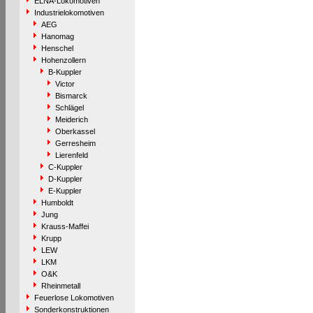
ELNA-Lokomotiven
Industrielokomotiven
AEG
Hanomag
Henschel
Hohenzollern
B-Kuppler
Victor
Bismarck
Schlägel
Meiderich
Oberkassel
Gerresheim
Lierenfeld
C-Kuppler
D-Kuppler
E-Kuppler
Humboldt
Jung
Krauss-Maffei
Krupp
LEW
LKM
O&K
Rheinmetall
Feuerlose Lokomotiven
Sonderkonstruktionen