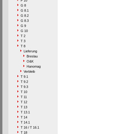
P 10
G 8
G 8.1
G 8.2
G 8.3
G 9
G 10
T 2
T 3
T 8
Lieferung
Breslau
O&K
Hanomag
Verbleib
T 9.1
T 9.2
T 9.3
T 10
T 11
T 12
T 13
T 13.1
T 14
T 14.1
T 16 / T 16.1
T 18