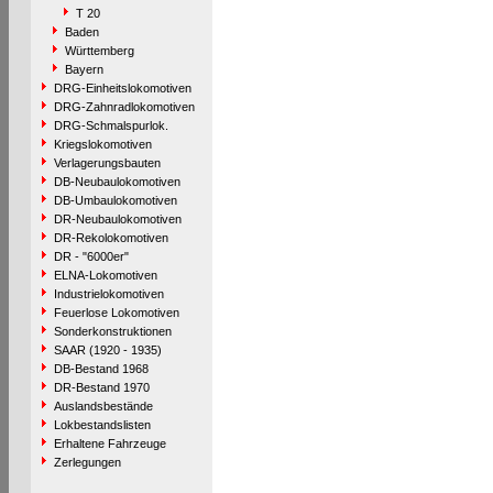
T 20
Baden
Württemberg
Bayern
DRG-Einheitslokomotiven
DRG-Zahnradlokomotiven
DRG-Schmalspurlok.
Kriegslokomotiven
Verlagerungsbauten
DB-Neubaulokomotiven
DB-Umbaulokomotiven
DR-Neubaulokomotiven
DR-Rekolokomotiven
DR - "6000er"
ELNA-Lokomotiven
Industrielokomotiven
Feuerlose Lokomotiven
Sonderkonstruktionen
SAAR (1920 - 1935)
DB-Bestand 1968
DR-Bestand 1970
Auslandsbestände
Lokbestandslisten
Erhaltene Fahrzeuge
Zerlegungen