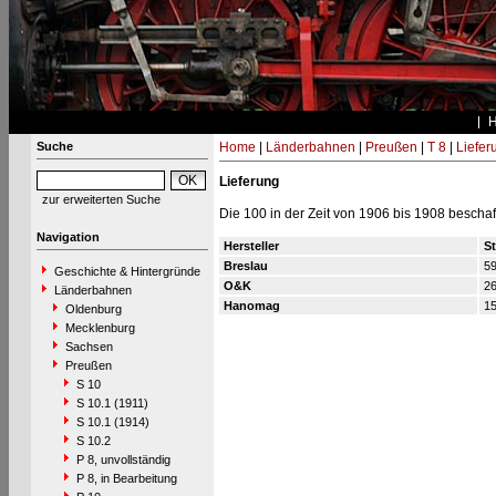
Suche
Home
|
Länderbahnen
|
Preußen
|
T 8
|
Liefer
Lieferung
zur erweiterten Suche
Die 100 in der Zeit von 1906 bis 1908 besc
Navigation
Hersteller
S
Breslau
5
Geschichte & Hintergründe
O&K
2
Länderbahnen
Hanomag
1
Oldenburg
Mecklenburg
Sachsen
Preußen
S 10
S 10.1 (1911)
S 10.1 (1914)
S 10.2
P 8, unvollständig
P 8, in Bearbeitung