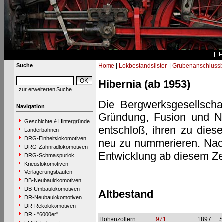
Suche
Home
|
Lokbestandslisten
|
Grubenanschluss
Hibernia (ab 1953)
zur erweiterten Suche
Die Bergwerksgesellscha
Navigation
Gründung, Fusion und Ne
Geschichte & Hintergründe
entschloß, ihren zu die
Länderbahnen
DRG-Einheitslokomotiven
neu zu nummerieren. Nac
DRG-Zahnradlokomotiven
Entwicklung ab diesem Zei
DRG-Schmalspurlok.
Kriegslokomotiven
Verlagerungsbauten
DB-Neubaulokomotiven
DB-Umbaulokomotiven
Altbestand
DR-Neubaulokomotiven
DR-Rekolokomotiven
DR - "6000er"
Hohenzollern
971
1897
S