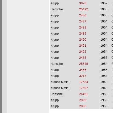
Krupp
3078
1952
Henschel
25492
1953
Krupp
2486
1953
G
Krupp
2487
1954
G
Krupp
2488
1954
G
Krupp
2489
1954
G
Krupp
2490
1954
G
Krupp
2491
1954
G
Krupp
2492
1954
G
Krupp
2485
1953
G
Henschel
25548
1954
Krupp
3456
1956
Krupp
3217
1954
Krauss-Maffei
17584
1949
D
Krauss-Maffei
17597
1949
D
Henschel
26461
1958
Krupp
2839
1953
Krupp
2836
1953