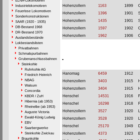
ELNA-Lokomotiven
Hohenzollern
1163
1899
C
Industrielokomotiven
Feuerlose Lokomotiven
Hohenzollern
1396
1901
S
Sonderkonstruktionen
Hohenzollern
1435
1901
S
SAAR (1920 - 1935)
DB-Bestand 1968
Hohenzollern
1597
1902
C
DR-Bestand 1970
Hohenzollern
1962
1906
C
Auslandsbestände
Lokbestandslisten
Privatbahnen
Schmalspurbahnen
.
Grubenanschlussbahnen
Steinkohle
Ruhrkohle AG
Hanomag
6459
1912
Friedrich Heinrich
NBAG
Hohenzollern
3403
1915
Walsum
Hohenzollern
3404
1915
Concordia
Henschel
14531
1916
F
KBDR / ZuH
Hibernia (ab 1953)
Henschel
16298
1918
F
Rheinelbe (ab 1953)
Hohenzollern
3527
1920
L
Auguste Victoria
Ewald-König Ludwig
Hohenzollern
3528
1920
L
EBV
Henschel
25170
1949
Saarbergwerke
Steinkohle Zwickau
Hohenzollern
4373
1923
Braunkohle