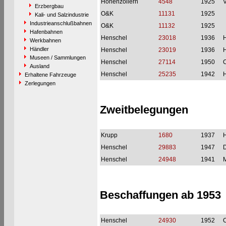
Hohenzollern
4548
1925
Erzbergbau
O&K
11131
1925
Kali- und Salzindustrie
Industrieanschlußbahnen
O&K
11132
1925
Hafenbahnen
Henschel
23018
1936
H
Werkbahnen
Händler
Henschel
23019
1936
H
Museen / Sammlungen
Henschel
27114
1950
Ausland
Henschel
25235
1942
H
Erhaltene Fahrzeuge
Zerlegungen
Zweitbelegungen
Krupp
1680
1937
H
Henschel
29883
1947
Henschel
24948
1941
M
Beschaffungen ab 1953
Henschel
24930
1952