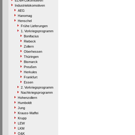
ELNA-Lokomotiven
Industrielokomotiven
AEG
Hanomag
Henschel
Frühe Lieferungen
1. Vorkriegsprogramm
Bonifacius
Riebeck
Zollern
Oberhessen
Thüringen
Bismarck
Preußen
Herkules
Frankfurt
Essen
2. Vorkriegsprogramm
Nachkriegsprogramm
Hohenzollern
Humboldt
Jung
Krauss-Maffei
Krupp
LEW
LKM
O&K