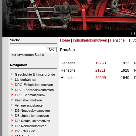
Suche
Home
|
Industrielokomotiven
|
Henschel
|
1. V
Preußen
zur erweiterten Suche
Henschel
19763
1923
Navigation
Henschel
21211
1928
Geschichte & Hintergründe
Henschel
25699
1940
Länderbahnen
DRG-Einheitslokomotiven
DRG-Zahnradlokomotiven
DRG-Schmalspurlok.
Kriegslokomotiven
Verlagerungsbauten
DB-Neubaulokomotiven
DB-Umbaulokomotiven
DR-Neubaulokomotiven
DR-Rekolokomotiven
DR - "6000er"