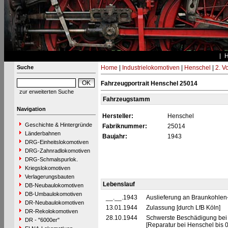
Suche
Home
|
Industrielokomotiven
|
Henschel
|
2. V
Fahrzeugportrait Henschel 25014
zur erweiterten Suche
Fahrzeugstamm
Navigation
Hersteller:
Henschel
Geschichte & Hintergründe
Fabriknummer:
25014
Länderbahnen
Baujahr:
1943
DRG-Einheitslokomotiven
DRG-Zahnradlokomotiven
DRG-Schmalspurlok.
Kriegslokomotiven
Verlagerungsbauten
Lebenslauf
DB-Neubaulokomotiven
DB-Umbaulokomotiven
__.__.1943
Auslieferung an Braunkohlen-
DR-Neubaulokomotiven
13.01.1944
Zulassung [durch LfB Köln]
DR-Rekolokomotiven
28.10.1944
Schwerste Beschädigung bei 
DR - "6000er"
[Reparatur bei Henschel bis 