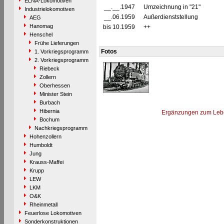
ELNA-Lokomotiven
__.__.1947
Umzeichnung in "21"
Industrielokomotiven
__.06.1959
Außerdienststellung
AEG
Hanomag
bis 10.1959
++
Henschel
Frühe Lieferungen
Fotos
1. Vorkriegsprogramm
2. Vorkriegsprogramm
Riebeck
Zollern
Oberhessen
Minister Stein
Burbach
Hibernia
Ergänzungen zum Leb
Bochum
Nachkriegsprogramm
Hohenzollern
Humboldt
Jung
Krauss-Maffei
Krupp
LEW
LKM
O&K
Rheinmetall
Feuerlose Lokomotiven
Sonderkonstruktionen