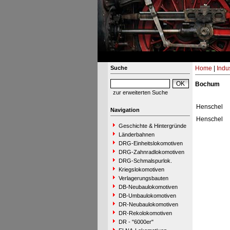
Suche
Home
|
Indu
Bochum
zur erweiterten Suche
Henschel
Navigation
Henschel
Geschichte & Hintergründe
Länderbahnen
DRG-Einheitslokomotiven
DRG-Zahnradlokomotiven
DRG-Schmalspurlok.
Kriegslokomotiven
Verlagerungsbauten
DB-Neubaulokomotiven
DB-Umbaulokomotiven
DR-Neubaulokomotiven
DR-Rekolokomotiven
DR - "6000er"