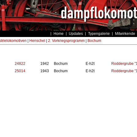
Home
Updates
Typengalerie
Mitwirkende
strielokomotiven
|
Henschel
|
2. Vorkriegsprogramm
|
Bochum
24822
1942
Bochum
E-h2t
Roddergrube "
25014
1943
Bochum
E-h2t
Roddergrube "