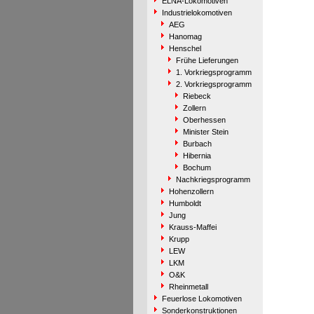
ELNA-Lokomotiven
Industrielokomotiven
AEG
Hanomag
Henschel
Frühe Lieferungen
1. Vorkriegsprogramm
2. Vorkriegsprogramm
Riebeck
Zollern
Oberhessen
Minister Stein
Burbach
Hibernia
Bochum
Nachkriegsprogramm
Hohenzollern
Humboldt
Jung
Krauss-Maffei
Krupp
LEW
LKM
O&K
Rheinmetall
Feuerlose Lokomotiven
Sonderkonstruktionen