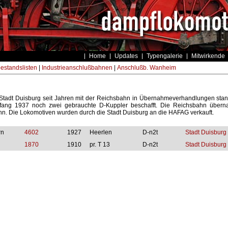
Home
Updates
Typengalerie
Mitwirkende
estandslisten
|
Industrieanschlußbahnen
|
Anschlußb. Wanheim
Stadt Duisburg seit Jahren mit der Reichsbahn in Übernahmeverhandlungen stan
fang 1937 noch zwei gebrauchte D-Kuppler beschafft. Die Reichsbahn überna
n. Die Lokomotiven wurden durch die Stadt Duisburg an die HAFAG verkauft.
rn
4602
1927
Heerlen
D-n2t
Stadt Duisburg "
1870
1910
pr. T 13
D-n2t
Stadt Duisburg "