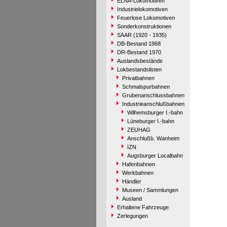
ELNA-Lokomotiven
Industrielokomotiven
Feuerlose Lokomotiven
Sonderkonstruktionen
SAAR (1920 - 1935)
DB-Bestand 1968
DR-Bestand 1970
Auslandsbestände
Lokbestandslisten
Privatbahnen
Schmalspurbahnen
Grubenanschlussbahnen
Industrieanschlußbahnen
Wilhemsburger I.-bahn
Lüneburger I.-bahn
ZEUHAG
Anschlußb. Wanheim
IZN
Augsburger Localbahn
Hafenbahnen
Werkbahnen
Händler
Museen / Sammlungen
Ausland
Erhaltene Fahrzeuge
Zerlegungen