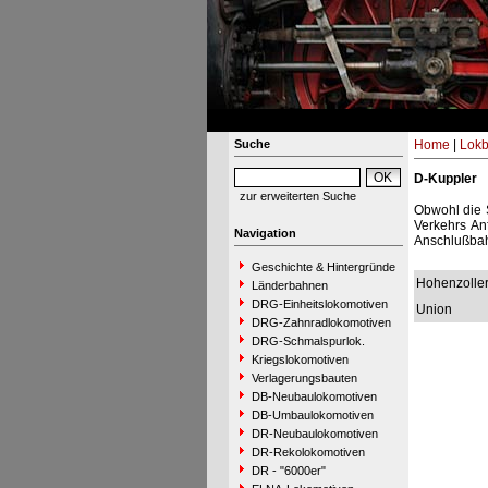
Suche
Home
|
Lokb
D-Kuppler
zur erweiterten Suche
Obwohl die 
Verkehrs An
Navigation
Anschlußbah
Geschichte & Hintergründe
Hohenzolle
Länderbahnen
DRG-Einheitslokomotiven
Union
DRG-Zahnradlokomotiven
DRG-Schmalspurlok.
Kriegslokomotiven
Verlagerungsbauten
DB-Neubaulokomotiven
DB-Umbaulokomotiven
DR-Neubaulokomotiven
DR-Rekolokomotiven
DR - "6000er"