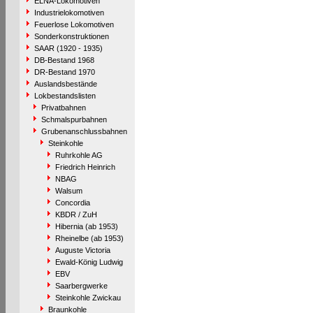
ELNA-Lokomotiven
Industrielokomotiven
Feuerlose Lokomotiven
Sonderkonstruktionen
SAAR (1920 - 1935)
DB-Bestand 1968
DR-Bestand 1970
Auslandsbestände
Lokbestandslisten
Privatbahnen
Schmalspurbahnen
Grubenanschlussbahnen
Steinkohle
Ruhrkohle AG
Friedrich Heinrich
NBAG
Walsum
Concordia
KBDR / ZuH
Hibernia (ab 1953)
Rheinelbe (ab 1953)
Auguste Victoria
Ewald-König Ludwig
EBV
Saarbergwerke
Steinkohle Zwickau
Braunkohle