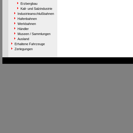
Erzbergbau
Kali- und Salzindustrie
Industrieanschlußbahnen
Hafenbahnen
Werkbahnen
Händler
Museen / Sammlungen
Ausland
Erhaltene Fahrzeuge
Zerlegungen