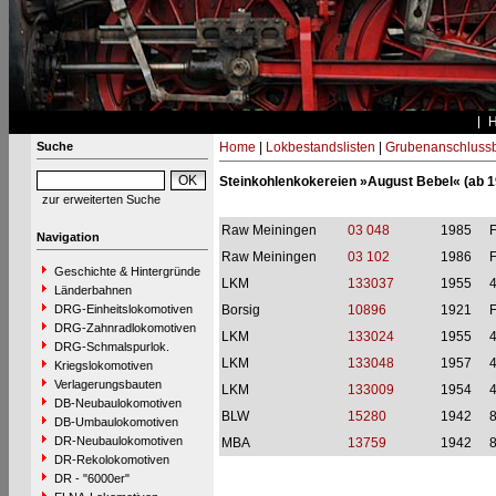
Suche
Home
|
Lokbestandslisten
|
Grubenanschluss
Steinkohlenkokereien »August Bebel« (ab 1
zur erweiterten Suche
Raw Meiningen
03 048
1985
Navigation
Raw Meiningen
03 102
1986
Geschichte & Hintergründe
LKM
133037
1955
Länderbahnen
DRG-Einheitslokomotiven
Borsig
10896
1921
DRG-Zahnradlokomotiven
LKM
133024
1955
DRG-Schmalspurlok.
LKM
133048
1957
Kriegslokomotiven
Verlagerungsbauten
LKM
133009
1954
DB-Neubaulokomotiven
BLW
15280
1942
DB-Umbaulokomotiven
DR-Neubaulokomotiven
MBA
13759
1942
DR-Rekolokomotiven
DR - "6000er"