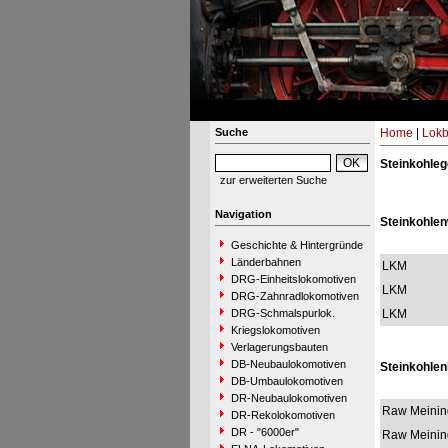
Suche
Home
|
Lokb
Steinkohleg
zur erweiterten Suche
Navigation
Steinkohlen
Geschichte & Hintergründe
Länderbahnen
LKM
DRG-Einheitslokomotiven
LKM
DRG-Zahnradlokomotiven
DRG-Schmalspurlok.
LKM
Kriegslokomotiven
Verlagerungsbauten
DB-Neubaulokomotiven
Steinkohlen
DB-Umbaulokomotiven
DR-Neubaulokomotiven
Raw Meinin
DR-Rekolokomotiven
DR - "6000er"
Raw Meinin