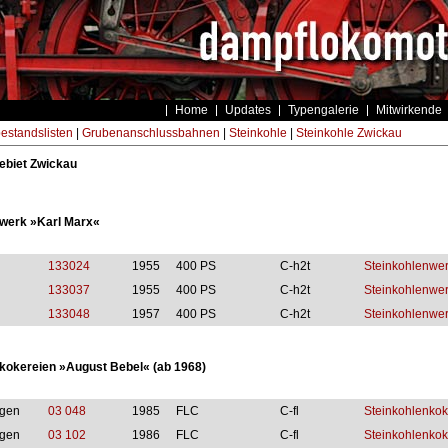
Home
Updates
Typengalerie
Mitwirkende
estandslisten
|
Grubenanschlussbahnen
|
Steinkohle
|
Steinkohle Zwickau
ebiet Zwickau
werk »Karl Marx«
133024
1955
400 PS
C-h2t
Steinkohlenwer
133037
1955
400 PS
C-h2t
Steinkohlenwer
133048
1957
400 PS
C-h2t
Steinkohlenwer
kokereien »August Bebel« (ab 1968)
gen
03 048
1985
FLC
C-fl
Steinkohlenkok
gen
03 102
1986
FLC
C-fl
Steinkohlenkok