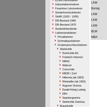
ELNA-Lokomotiven
LKM
Industrielokomotiven
Borsig
Feuerlose Lokomotiven
Sonderkonstruktionen
LKM
SAAR (1920 - 1935)
LKM
DB-Bestand 1968
DR-Bestand 1970
LKM
Auslandsbestände
BLW
Lokbestandslisten
Privatbahnen
MBA
Schmalspurbahnen
Grubenanschlussbahnen
Steinkohle
Ruhrkohle AG
Friedrich Heinrich
NBAG
Walsum
Concordia
KBDR / ZuH
Hibernia (ab 1953)
Rheinelbe (ab 1953)
Auguste Victoria
Ewald-König Ludwig
EBV
Saarbergwerke
Steinkohle Zwickau
Braunkohle