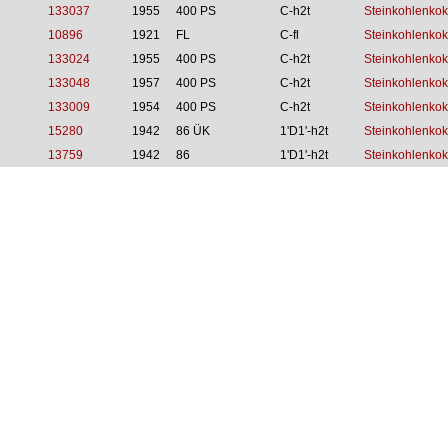
133037
1955
400 PS
C-h2t
Steinkohlenkok
10896
1921
FL
C-fl
Steinkohlenkok
133024
1955
400 PS
C-h2t
Steinkohlenkok
133048
1957
400 PS
C-h2t
Steinkohlenkok
133009
1954
400 PS
C-h2t
Steinkohlenkok
15280
1942
86 ÜK
1'D1'-h2t
Steinkohlenkok
13759
1942
86
1'D1'-h2t
Steinkohlenkok