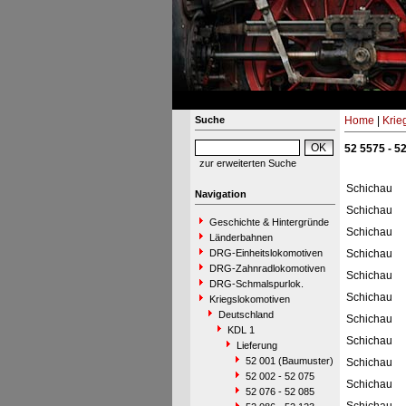
Suche
Home
|
Krie
52 5575 - 5
zur erweiterten Suche
Schichau
Navigation
Schichau
Geschichte & Hintergründe
Schichau
Länderbahnen
DRG-Einheitslokomotiven
Schichau
DRG-Zahnradlokomotiven
Schichau
DRG-Schmalspurlok.
Schichau
Kriegslokomotiven
Deutschland
Schichau
KDL 1
Schichau
Lieferung
52 001 (Baumuster)
Schichau
52 002 - 52 075
Schichau
52 076 - 52 085