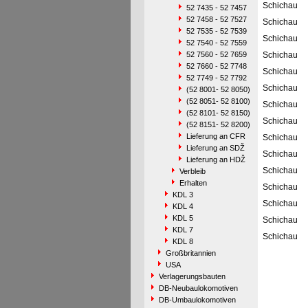
Schichau
52 7435 - 52 7457
52 7458 - 52 7527
Schichau
52 7535 - 52 7539
Schichau
52 7540 - 52 7559
52 7560 - 52 7659
Schichau
52 7660 - 52 7748
Schichau
52 7749 - 52 7792
Schichau
(52 8001- 52 8050)
(52 8051- 52 8100)
Schichau
(52 8101- 52 8150)
Schichau
(52 8151- 52 8200)
Lieferung an CFR
Schichau
Lieferung an SDŽ
Schichau
Lieferung an HDŽ
Schichau
Verbleib
Erhalten
Schichau
KDL 3
Schichau
KDL 4
KDL 5
Schichau
KDL 7
Schichau
KDL 8
Großbritannien
USA
Verlagerungsbauten
DB-Neubaulokomotiven
DB-Umbaulokomotiven