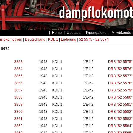
Home
Updates
Typengalerie
Mitwirkende
gslokomotiven
|
Deutschland
|
KDL 1
|
Lieferung
|
52 5575 - 52 5674
2 5674
3853
1943
KDL 1
1'E-h2
DRB "52 5575"
3854
1943
KDL 1
1'E-h2
DRB "52 5576"
3855
1943
KDL 1
1'E-h2
DRB "52 5577"
3856
1943
KDL 1
1'E-h2
DRB "52 5578"
3857
1943
KDL 1
1'E-h2
DRB "52 5579"
3858
1943
KDL 1
1'E-h2
DRB "52 5580"
3859
1943
KDL 1
1'E-h2
DRB "52 5581"
3860
1943
KDL 1
1'E-h2
DRB "52 5582"
3861
1943
KDL 1
1'E-h2
DRB "52 5583"
3862
1943
KDL 1
1'E-h2
DRB "52 5584"