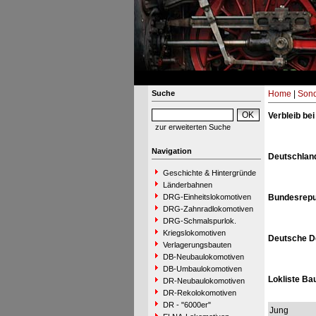
Suche
Home
|
Sond
Verbleib be
zur erweiterten Suche
Navigation
Deutschland
Geschichte & Hintergründe
Länderbahnen
DRG-Einheitslokomotiven
Bundesrepu
DRG-Zahnradlokomotiven
DRG-Schmalspurlok.
Kriegslokomotiven
Deutsche D
Verlagerungsbauten
DB-Neubaulokomotiven
DB-Umbaulokomotiven
Lokliste Ba
DR-Neubaulokomotiven
DR-Rekolokomotiven
DR - "6000er"
Jung