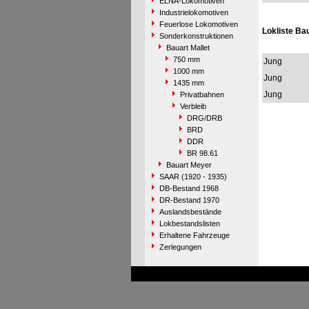
ELNA-Lokomotiven
Industrielokomotiven
Feuerlose Lokomotiven
Lokliste Ba
Sonderkonstruktionen
Bauart Mallet
750 mm
Jung
1000 mm
Jung
1435 mm
Jung
Privatbahnen
Verbleib
DRG/DRB
BRD
DDR
BR 98.61
Bauart Meyer
SAAR (1920 - 1935)
DB-Bestand 1968
DR-Bestand 1970
Auslandsbestände
Lokbestandslisten
Erhaltene Fahrzeuge
Zerlegungen