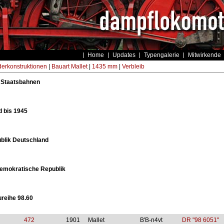
Home
Updates
Typengalerie
Mitwirkende
erkonstruktionen
|
Bauart Mallet
|
1435 mm
|
Verbleib
i Staatsbahnen
 bis 1945
blik Deutschland
emokratische Republik
ureihe 98.60
472
1901
Mallet
B'B-n4vt
DR "98 6051"