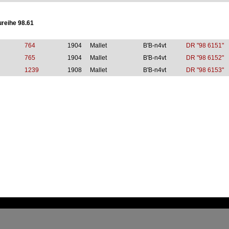
ureihe 98.61
764
1904
Mallet
B'B-n4vt
DR "98 6151"
765
1904
Mallet
B'B-n4vt
DR "98 6152"
1239
1908
Mallet
B'B-n4vt
DR "98 6153"