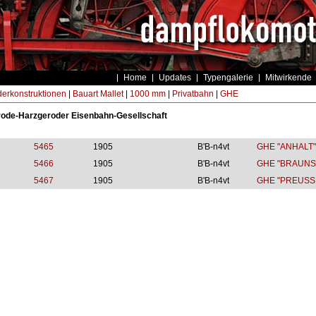
Home
Updates
Typengalerie
Mitwirkende
erkonstruktionen
|
Bauart Mallet
|
1000 mm
|
Privatbahn
|
GHE
ode-Harzgeroder Eisenbahn-Gesellschaft
5465
1905
B'B-n4vt
GHE "ANHALT"
5466
1905
B'B-n4vt
GHE "BRAUNS
5467
1905
B'B-n4vt
GHE "PREUSS