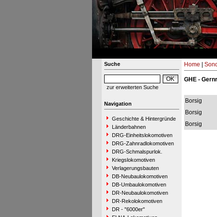
Suche
Home
|
Sond
GHE - Gernr
zur erweiterten Suche
Borsig
Navigation
Borsig
Geschichte & Hintergründe
Borsig
Länderbahnen
DRG-Einheitslokomotiven
DRG-Zahnradlokomotiven
DRG-Schmalspurlok.
Kriegslokomotiven
Verlagerungsbauten
DB-Neubaulokomotiven
DB-Umbaulokomotiven
DR-Neubaulokomotiven
DR-Rekolokomotiven
DR - "6000er"