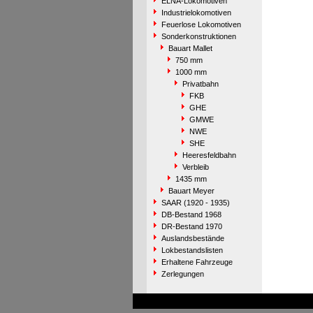
ELNA-Lokomotiven
Industrielokomotiven
Feuerlose Lokomotiven
Sonderkonstruktionen
Bauart Mallet
750 mm
1000 mm
Privatbahn
FKB
GHE
GMWE
NWE
SHE
Heeresfeldbahn
Verbleib
1435 mm
Bauart Meyer
SAAR (1920 - 1935)
DB-Bestand 1968
DR-Bestand 1970
Auslandsbestände
Lokbestandslisten
Erhaltene Fahrzeuge
Zerlegungen