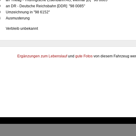
6
an Theag - Thüringische Eisenbahn AG, Weimar [D] "98 0085"
9
an DR - Deutsche Reichsbahn [DDR] "98 0085"
0
Umzeichnung in "98 6152"
3
Ausmusterung
Verbleib unbekannt
Ergänzungen zum Lebenslauf
und
gute Fotos
von diesem Fahrzeug wer