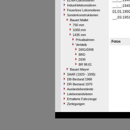
__.__.194
ELNA-Lokomotiven
Industrielokomotiven
__.__.194
Feuerlose Lokomotiven
01.01.195
Sonderkonstruktionen
__.03.195
Bauart Mallet
750 mm
1000 mm
1435 mm
Privatbahnen
Fotos
Verbleib
DRG/DRB
BRD
DDR
BR 98.61
Bauart Meyer
SAAR (1920 - 1935)
DB-Bestand 1968
DR-Bestand 1970
Auslandsbestände
Lokbestandslisten
Erhaltene Fahrzeuge
Zerlegungen