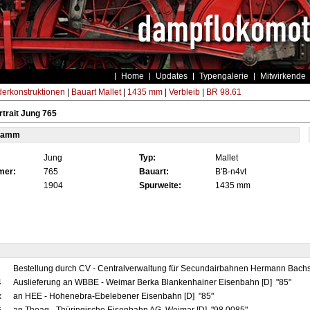
Home
Updates
Typengalerie
Mitwirkende
erkonstruktionen
|
Bauart Mallet
|
1435 mm
|
Verbleib
|
BR 98.61
trait Jung 765
tamm
Jung
Typ:
Mallet
mer:
765
Bauart:
B'B-n4vt
1904
Spurweite:
1435 mm
Bestellung durch CV - Centralverwaltung für Secundairbahnen Hermann Bachs
4
Auslieferung an WBBE - Weimar Berka Blankenhainer Eisenbahn [D] "85"
x
an HEE - Hohenebra-Ebelebener Eisenbahn [D] "85"