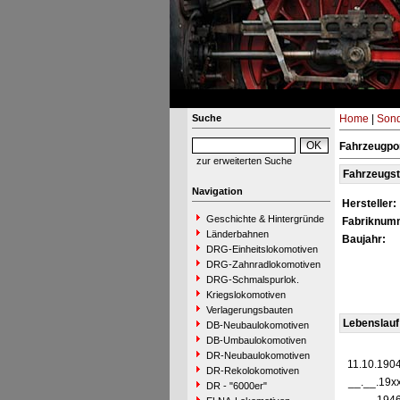
Suche
Home
|
Sond
Fahrzeugpor
zur erweiterten Suche
Fahrzeugs
Navigation
Hersteller:
Geschichte & Hintergründe
Fabriknum
Länderbahnen
Baujahr:
DRG-Einheitslokomotiven
DRG-Zahnradlokomotiven
DRG-Schmalspurlok.
Kriegslokomotiven
Verlagerungsbauten
Lebenslauf
DB-Neubaulokomotiven
DB-Umbaulokomotiven
DR-Neubaulokomotiven
11.10.190
DR-Rekolokomotiven
__.__.19x
DR - "6000er"