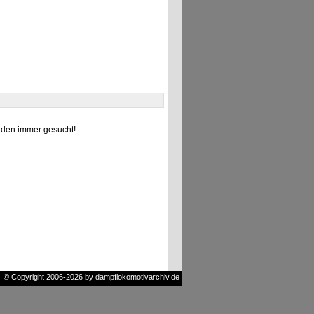
den immer gesucht!
© Copyright 2006-2026 by dampflokomotivarchiv.de