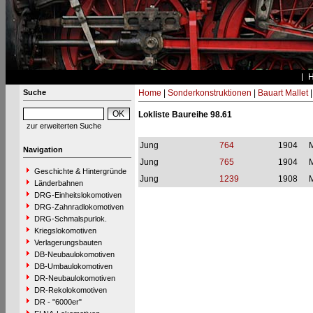
Suche
Home
|
Sonderkonstruktionen
|
Bauart Mallet
Lokliste Baureihe 98.61
zur erweiterten Suche
Jung
764
1904
M
Navigation
Jung
765
1904
M
Geschichte & Hintergründe
Jung
1239
1908
M
Länderbahnen
DRG-Einheitslokomotiven
DRG-Zahnradlokomotiven
DRG-Schmalspurlok.
Kriegslokomotiven
Verlagerungsbauten
DB-Neubaulokomotiven
DB-Umbaulokomotiven
DR-Neubaulokomotiven
DR-Rekolokomotiven
DR - "6000er"