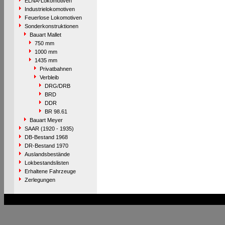
ELNA-Lokomotiven
Industrielokomotiven
Feuerlose Lokomotiven
Sonderkonstruktionen
Bauart Mallet
750 mm
1000 mm
1435 mm
Privatbahnen
Verbleib
DRG/DRB
BRD
DDR
BR 98.61
Bauart Meyer
SAAR (1920 - 1935)
DB-Bestand 1968
DR-Bestand 1970
Auslandsbestände
Lokbestandslisten
Erhaltene Fahrzeuge
Zerlegungen