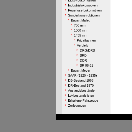
ELNA-Lokomotiven
Industrielokomotiven
Feuerlose Lokomotiven
Sonderkonstruktionen
Bauart Mallet
750 mm
1000 mm
1435 mm
Privatbahnen
Verbleib
DRG/DRB
BRD
DDR
BR 98.61
Bauart Meyer
SAAR (1920 - 1935)
DB-Bestand 1968
DR-Bestand 1970
Auslandsbestände
Lokbestandslisten
Erhaltene Fahrzeuge
Zerlegungen