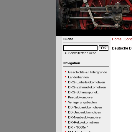
Suche
Home
|
Sond
Deutsche D
zur erweiterten Suche
Navigation
Geschichte & Hintergründe
Länderbahnen
DRG-Einheitslokomotiven
DRG-Zahnradlokomotiven
DRG-Schmalspurlok.
Kriegslokomotiven
Verlagerungsbauten
DB-Neubaulokomotiven
DB-Umbaulokomotiven
DR-Neubaulokomotiven
DR-Rekolokomotiven
DR - "6000er"