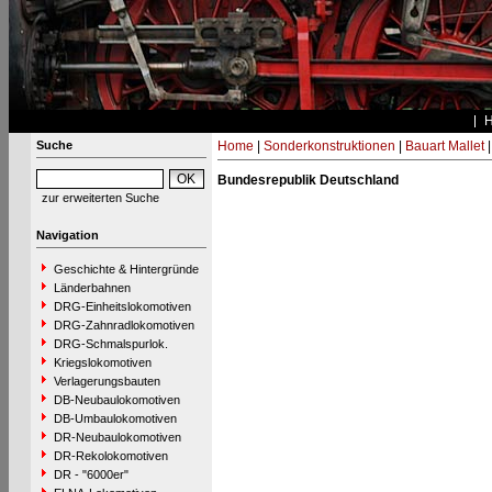
Suche
Home
|
Sonderkonstruktionen
|
Bauart Mallet
Bundesrepublik Deutschland
zur erweiterten Suche
Navigation
Geschichte & Hintergründe
Länderbahnen
DRG-Einheitslokomotiven
DRG-Zahnradlokomotiven
DRG-Schmalspurlok.
Kriegslokomotiven
Verlagerungsbauten
DB-Neubaulokomotiven
DB-Umbaulokomotiven
DR-Neubaulokomotiven
DR-Rekolokomotiven
DR - "6000er"