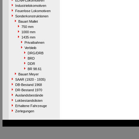
ELNA-Lokomotiven
Industrielokomotiven
Feuerlose Lokomotiven
Sonderkonstruktionen
Bauart Mallet
750 mm
1000 mm
1435 mm
Privatbahnen
Verbleib
DRG/DRB
BRD
DDR
BR 98.61
Bauart Meyer
SAAR (1920 - 1935)
DB-Bestand 1968
DR-Bestand 1970
Auslandsbestände
Lokbestandslisten
Erhaltene Fahrzeuge
Zerlegungen