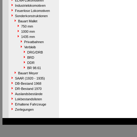
ELNA-Lokomotiven
Industrielokomotiven
Feuerlose Lokomotiven
Sonderkonstruktionen
Bauart Mallet
750 mm
1000 mm
1435 mm
Privatbahnen
Verbleib
DRG/DRB
BRD
DDR
BR 98.61
Bauart Meyer
SAAR (1920 - 1935)
DB-Bestand 1968
DR-Bestand 1970
Auslandsbestände
Lokbestandslisten
Erhaltene Fahrzeuge
Zerlegungen