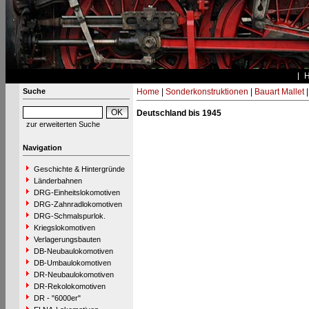
Suche
Home
|
Sonderkonstruktionen
|
Bauart Mallet
Deutschland bis 1945
zur erweiterten Suche
Navigation
Geschichte & Hintergründe
Länderbahnen
DRG-Einheitslokomotiven
DRG-Zahnradlokomotiven
DRG-Schmalspurlok.
Kriegslokomotiven
Verlagerungsbauten
DB-Neubaulokomotiven
DB-Umbaulokomotiven
DR-Neubaulokomotiven
DR-Rekolokomotiven
DR - "6000er"