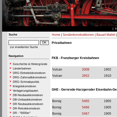
Suche
Home
|
Sonderkonstruktionen
|
Bauart Mallet
Privatbahnen
zur erweiterten Suche
Navigation
FKB - Franzburger Kreisbahnen
Geschichte & Hintergründe
Länderbahnen
Vulcan
2008
1902
DRG-Einheitslokomotiven
Vulcan
2652
1910
DRG-Zahnradlokomotiven
DRG-Schmalspurlok.
Kriegslokomotiven
GHE - Gernrode-Harzgeroder Eisenbahn-Ges
Verlagerungsbauten
DB-Neubaulokomotiven
DB-Umbaulokomotiven
Borsig
5465
1905
DR-Neubaulokomotiven
Borsig
5466
1905
DR-Rekolokomotiven
DR - "6000er"
Borsig
5467
1905