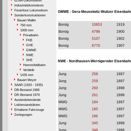
ELNA-Lokomotiven
Industrielokomotiven
Feuerlose Lokomotiven
GMWE - Gera-Meuselwitz-Wuitzer Eisenbah
Sonderkonstruktionen
Bauart Mallet
Borsig
10853
1919
750 mm
1000 mm
Borsig
4798
1900
Privatbahn
Borsig
5107
1902
FKB
GHE
Borsig
6770
1907
GMWE
NWE
SHE
NWE - Nordhausen-Wernigeroder Eisenbahn
Heeresfeldbahn
Verbleib
Jung
258
1897
1435 mm
Bauart Meyer
Jung
259
1897
SAAR (1920 - 1935)
Jung
260
1898
DB-Bestand 1968
DR-Bestand 1970
Jung
261
1898
Auslandsbestände
MWG
184
1897
Lokbestandslisten
MWG
185
1897
Erhaltene Fahrzeuge
Zerlegungen
MWG
186
1897
Jung
345
1898
Jung
346
1898