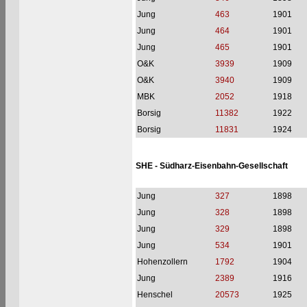
Jung
463
1901
Jung
464
1901
Jung
465
1901
O&K
3939
1909
O&K
3940
1909
MBK
2052
1918
Borsig
11382
1922
Borsig
11831
1924
SHE - Südharz-Eisenbahn-Gesellschaft
Jung
327
1898
Jung
328
1898
Jung
329
1898
Jung
534
1901
Hohenzollern
1792
1904
Jung
2389
1916
Henschel
20573
1925