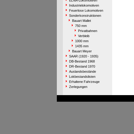
ELNA-Lokomotiven
Industrielokomotiven
Feuerlose Lokomotiven
Sonderkonstruktionen
Bauart Mallet
750 mm
Privatbahnen
Verbleib
1000 mm
1435 mm
Bauart Meyer
SAAR (1920 - 1935)
DB-Bestand 1968
DR-Bestand 1970
Auslandsbestände
Lokbestandslisten
Erhaltene Fahrzeuge
Zerlegungen