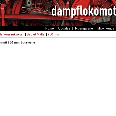
Home
Updates
Typengalerie
Mitwirkende
erkonstruktionen
|
Bauart Mallet
|
750 mm
n mit 750 mm Spurweite