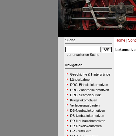
Suche
Home
|
Sond
Lokomotive
zur erweiterten Suche
Navigation
Geschichte & Hintergründe
Länderbahnen
DRG-Einheitslokomotiven
DRG-Zahnradlokomotiven
DRG-Schmalspurlok.
Kriegslokomotiven
Verlagerungsbauten
DB-Neubaulokomotiven
DB-Umbaulokomotiven
DR-Neubaulokomotiven
DR-Rekolokomotiven
DR - "6000er"