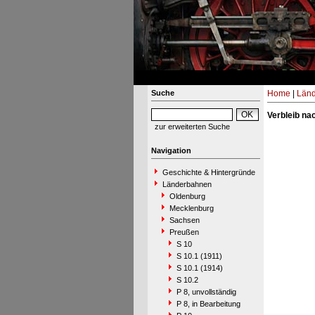
Suche
Home
|
Län
Verbleib na
zur erweiterten Suche
Navigation
Geschichte & Hintergründe
Länderbahnen
Oldenburg
Mecklenburg
Sachsen
Preußen
S 10
S 10.1 (1911)
S 10.1 (1914)
S 10.2
P 8, unvollständig
P 8, in Bearbeitung