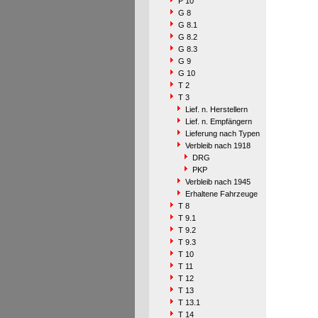
P 10
G 8
G 8.1
G 8.2
G 8.3
G 9
G 10
T 2
T 3
Lief. n. Herstellern
Lief. n. Empfängern
Lieferung nach Typen
Verbleib nach 1918
DRG
PKP
Verbleib nach 1945
Erhaltene Fahrzeuge
T 8
T 9.1
T 9.2
T 9.3
T 10
T 11
T 12
T 13
T 13.1
T 14