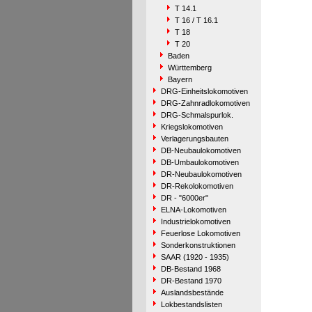
T 14.1
T 16 / T 16.1
T 18
T 20
Baden
Württemberg
Bayern
DRG-Einheitslokomotiven
DRG-Zahnradlokomotiven
DRG-Schmalspurlok.
Kriegslokomotiven
Verlagerungsbauten
DB-Neubaulokomotiven
DB-Umbaulokomotiven
DR-Neubaulokomotiven
DR-Rekolokomotiven
DR - "6000er"
ELNA-Lokomotiven
Industrielokomotiven
Feuerlose Lokomotiven
Sonderkonstruktionen
SAAR (1920 - 1935)
DB-Bestand 1968
DR-Bestand 1970
Auslandsbestände
Lokbestandslisten