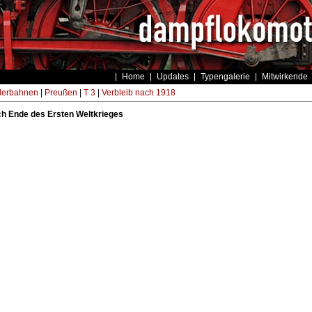
Home
Updates
Typengalerie
Mitwirkende
derbahnen
|
Preußen
|
T 3
|
Verbleib nach 1918
ch Ende des Ersten Weltkrieges