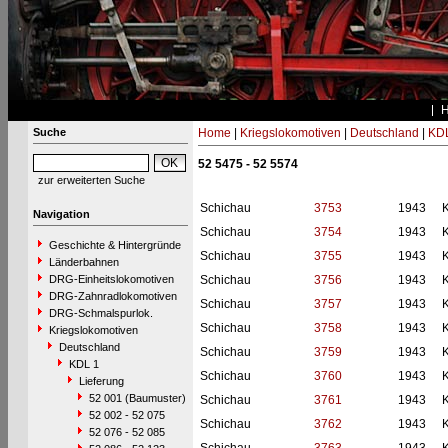
Suche
Home
|
Kriegslokomotiven
|
Deutschland
|
KDL
52 5475 - 52 5574
zur erweiterten Suche
Schichau
3753
1943
Navigation
Schichau
3754
1943
Geschichte & Hintergründe
Schichau
3755
1943
Länderbahnen
DRG-Einheitslokomotiven
Schichau
3756
1943
DRG-Zahnradlokomotiven
Schichau
3757
1943
DRG-Schmalspurlok.
Schichau
3758
1943
Kriegslokomotiven
Deutschland
Schichau
3759
1943
KDL 1
Schichau
3760
1943
Lieferung
52 001 (Baumuster)
Schichau
3761
1943
52 002 - 52 075
Schichau
3762
1943
52 076 - 52 085