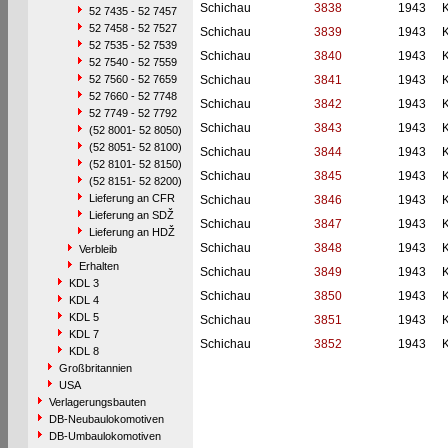
Schichau
3838
1943
52 7435 - 52 7457
52 7458 - 52 7527
Schichau
3839
1943
52 7535 - 52 7539
Schichau
3840
1943
52 7540 - 52 7559
52 7560 - 52 7659
Schichau
3841
1943
52 7660 - 52 7748
Schichau
3842
1943
52 7749 - 52 7792
Schichau
3843
1943
(52 8001- 52 8050)
(52 8051- 52 8100)
Schichau
3844
1943
(52 8101- 52 8150)
Schichau
3845
1943
(52 8151- 52 8200)
Lieferung an CFR
Schichau
3846
1943
Lieferung an SDŽ
Schichau
3847
1943
Lieferung an HDŽ
Schichau
3848
1943
Verbleib
Erhalten
Schichau
3849
1943
KDL 3
Schichau
3850
1943
KDL 4
KDL 5
Schichau
3851
1943
KDL 7
Schichau
3852
1943
KDL 8
Großbritannien
USA
Verlagerungsbauten
DB-Neubaulokomotiven
DB-Umbaulokomotiven