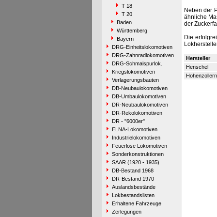
T 18
Neben der P
T 20
ähnliche Mas
Baden
der Zuckerfa
Württemberg
Die erfolgr
Bayern
Lokherstelle
DRG-Einheitslokomotiven
DRG-Zahnradlokomotiven
Hersteller
DRG-Schmalspurlok.
Henschel
Kriegslokomotiven
Hohenzollern
Verlagerungsbauten
DB-Neubaulokomotiven
DB-Umbaulokomotiven
DR-Neubaulokomotiven
DR-Rekolokomotiven
DR - "6000er"
ELNA-Lokomotiven
Industrielokomotiven
Feuerlose Lokomotiven
Sonderkonstruktionen
SAAR (1920 - 1935)
DB-Bestand 1968
DR-Bestand 1970
Auslandsbestände
Lokbestandslisten
Erhaltene Fahrzeuge
Zerlegungen