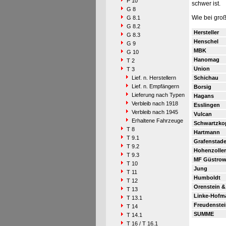
P 10
schwer ist.
G 8
Wie bei groß
G 8.1
G 8.2
Hersteller
G 8.3
Henschel
G 9
MBK
G 10
Hanomag
T 2
Union
T 3
Lief. n. Herstellern
Schichau
Lief. n. Empfängern
Borsig
Lieferung nach Typen
Hagans
Verbleib nach 1918
Esslingen
Verbleib nach 1945
Vulcan
Erhaltene Fahrzeuge
Schwartzko
T 8
Hartmann
T 9.1
Grafenstad
T 9.2
Hohenzolle
T 9.3
MF Güstro
T 10
Jung
T 11
Humboldt
T 12
Orenstein &
T 13
Linke-Hofm
T 13.1
Freudenstei
T 14
SUMME
T 14.1
T 16 / T 16.1