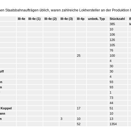
en Staatsbahnaufträgen üblich, waren zahlreiche Lokhersteller an der Produktion be
III-4e
III-4e (1)
III-4e (2)
III-4e (3)
III-4p
unbek. Typ
Stückzahl
385
l
10
106
126
105
76
25
100
4
30
pff
30
4
en
93
rn
93
w
1
73
44
 Koppel
17
51
ann
10
n
3
10
13
52
1354