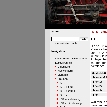
Suche
Home
|
Län
T 3
zur erweiterten Suche
Die pr. T 3 
Preussische
Navigation
Jahr 1882. 
wurde. Sie b
Geschichte & Hintergründe
Auflagen bz
Länderbahnen
wurden der 
"verstärkte T
Oldenburg
Mecklenburg
Musterblatt
Sachsen
III-4e (alt M 
Preußen
III-4e (1)
S 10
III-4e (2)
S 10.1 (1911)
III-4e (3)
S 10.1 (1914)
III-4p
S 10.2
P 8, unvollständig
Während de
P 8, in Bearbeitung
Bauarten ve