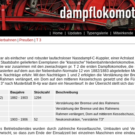
Home
Updates
Typengalerie
Mitwirkende
derbahnen
|
Preußen
|
T 3
war als einfacher und robuster laufachsloser Nassdampf-C-Kuppler, einer Achslast 
 Staatsbahn gelieferten Exemplaren die "klassische" Nebenbahntenderlokomotive. 
Sie war zusammen mit den zweiachsigen pr. T 2 die ersten Dampflokomotive, di
asierten auf dem aus der Nebenbahn-Normalie 12 von 1882/1883 abgeleiteten Muste
w. Nachträge erfuhr. Mit den Nachträgen 1 und 2 erfolgten die Verstärkung der
Rahmen verlängert, ein Dom auf den mittleren Kesselschuss gesetzt und die F
 3" nach Musterblatt III-4p war dann ein Neuentwurf. In der Übersicht stellt sich das 
Baujahre
Stückzahl
Beschreibung
12)
1882 - 1903
1294
Verstärkung der Bremse und des Rahmens
Verstärkung der Bremse und des Rahmens
Rahmen verlängert, Dom auf mittlerem Kesselschuss
1903 - 1906
52
Neukonstruktion, "verstärkte T3"
s Betriebsdienstes wurden durch zahlreiche Kesseltausche, Umbauten und V
rwischt, so dass zum Ende der Einsatzzeit bei einzelnen Maschinen eine eindeu