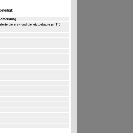
teiligt:
Bemerkung
ieferte die erst- und die letztgebaute pr. T 3