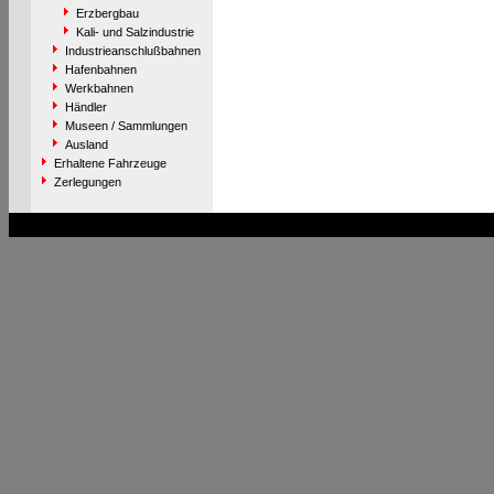
Erzbergbau
Kali- und Salzindustrie
Industrieanschlußbahnen
Hafenbahnen
Werkbahnen
Händler
Museen / Sammlungen
Ausland
Erhaltene Fahrzeuge
Zerlegungen