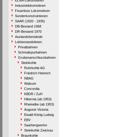
ELNA-Lokomotiven
Industrielokomotiven
Feuerlose Lokomotiven
Sonderkonstruktionen
SAAR (1920 - 1935)
DB-Bestand 1968
DR-Bestand 1970
Auslandsbestände
Lokbestandslisten
Privatbahnen
Schmalspurbahnen
Grubenanschlussbahnen
Steinkohle
Ruhrkohle AG
Friedrich Heinrich
NBAG
Walsum
Concordia
KBDR / ZuH
Hibernia (ab 1953)
Rheinelbe (ab 1953)
Auguste Victoria
Ewald-König Ludwig
EBV
Saarbergwerke
Steinkohle Zwickau
Braunkohle