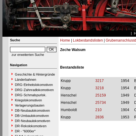
Suche
Home
|
Lokbestandslisten
|
Grubenanschluss
Zeche Walsum
zur erweiterten Suche
Navigation
Bestandsliste
Geschichte & Hintergründe
Länderbahnen
Krupp
3217
1954
DRG-Einheitslokomotiven
Krupp
3218
1954
DRG-Zahnradlokomotiven
DRG-Schmalspurlok.
Henschel
25159
1949
Kriegslokomotiven
Henschel
25734
1949
Verlagerungsbauten
Humboldt
210
1904
DB-Neubaulokomotiven
DB-Umbaulokomotiven
Krupp
2836
1953
DR-Neubaulokomotiven
DR-Rekolokomotiven
DR - "6000er"