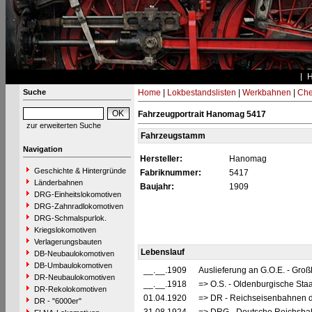
Suche
Home
|
Lokbestandslisten
|
Werkbahnen
|
Che
Fahrzeugportrait Hanomag 5417
zur erweiterten Suche
Fahrzeugstamm
Navigation
Hersteller:
Hanomag
Geschichte & Hintergründe
Fabriknummer:
5417
Länderbahnen
Baujahr:
1909
DRG-Einheitslokomotiven
DRG-Zahnradlokomotiven
DRG-Schmalspurlok.
Kriegslokomotiven
Verlagerungsbauten
Lebenslauf
DB-Neubaulokomotiven
DB-Umbaulokomotiven
__.__.1909
Auslieferung an G.O.E. - Gro
DR-Neubaulokomotiven
__.__.1918
=> O.S. - Oldenburgische Sta
DR-Rekolokomotiven
01.04.1920
=> DR - Reichseisenbahnen d
DR - "6000er"