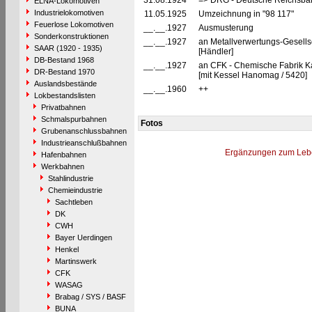
31.08.1924
=> DRG - Deutsche Reichsbah
ELNA-Lokomotiven
Industrielokomotiven
11.05.1925
Umzeichnung in "98 117"
Feuerlose Lokomotiven
__.__.1927
Ausmusterung
Sonderkonstruktionen
__.__.1927
an Metallverwertungs-Gesells
SAAR (1920 - 1935)
[Händler]
DB-Bestand 1968
__.__.1927
an CFK - Chemische Fabrik K
DR-Bestand 1970
[mit Kessel Hanomag / 5420]
Auslandsbestände
__.__.1960
++
Lokbestandslisten
Privatbahnen
Schmalspurbahnen
Fotos
Grubenanschlussbahnen
Industrieanschlußbahnen
Ergänzungen zum Leb
Hafenbahnen
Werkbahnen
Stahlindustrie
Chemieindustrie
Sachtleben
DK
CWH
Bayer Uerdingen
Henkel
Martinswerk
CFK
WASAG
Brabag / SYS / BASF
BUNA