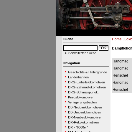
Suche
Home
|
Lokb
Dampflokom
zur erweiterten Suche
Hanomag
Navigation
Hanomag
Geschichte & Hintergründe
Henschel
Länderbahnen
DRG-Einheitslokomotiven
Hanomag
DRG-Zahnradlokomotiven
Henschel
DRG-Schmalspurlok.
Kriegslokomotiven
Verlagerungsbauten
DB-Neubaulokomotiven
DB-Umbaulokomotiven
DR-Neubaulokomotiven
DR-Rekolokomotiven
DR - "6000er"