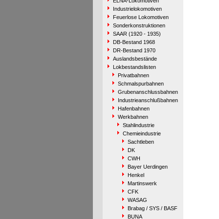
ELNA-Lokomotiven
Industrielokomotiven
Feuerlose Lokomotiven
Sonderkonstruktionen
SAAR (1920 - 1935)
DB-Bestand 1968
DR-Bestand 1970
Auslandsbestände
Lokbestandslisten
Privatbahnen
Schmalspurbahnen
Grubenanschlussbahnen
Industrieanschlußbahnen
Hafenbahnen
Werkbahnen
Stahlindustrie
Chemieindustrie
Sachtleben
DK
CWH
Bayer Uerdingen
Henkel
Martinswerk
CFK
WASAG
Brabag / SYS / BASF
BUNA