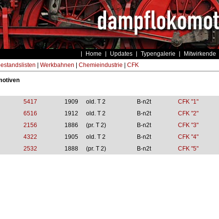
Home
Updates
Typengalerie
Mitwirkende
estandslisten
|
Werkbahnen
|
Chemieindustrie
|
CFK
otiven
5417
1909
old. T 2
B-n2t
CFK "1"
6516
1912
old. T 2
B-n2t
CFK "2"
2156
1886
(pr. T 2)
B-n2t
CFK "3"
4322
1905
old. T 2
B-n2t
CFK "4"
2532
1888
(pr. T 2)
B-n2t
CFK "5"