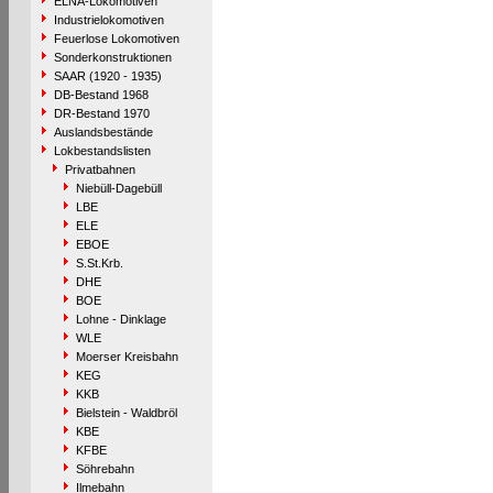
ELNA-Lokomotiven
Industrielokomotiven
Feuerlose Lokomotiven
Sonderkonstruktionen
SAAR (1920 - 1935)
DB-Bestand 1968
DR-Bestand 1970
Auslandsbestände
Lokbestandslisten
Privatbahnen
Niebüll-Dagebüll
LBE
ELE
EBOE
S.St.Krb.
DHE
BOE
Lohne - Dinklage
WLE
Moerser Kreisbahn
KEG
KKB
Bielstein - Waldbröl
KBE
KFBE
Söhrebahn
Ilmebahn