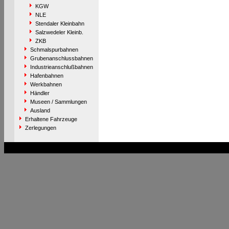
KGW
NLE
Stendaler Kleinbahn
Salzwedeler Kleinb.
ZKB
Schmalspurbahnen
Grubenanschlussbahnen
Industrieanschlußbahnen
Hafenbahnen
Werkbahnen
Händler
Museen / Sammlungen
Ausland
Erhaltene Fahrzeuge
Zerlegungen