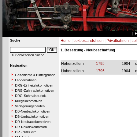
Suche
Home
|
Lokbestandslisten
|
Privatbahnen
|
Loh
1. Besetzung - Neubeschaffung
zur erweiterten Suche
Hohenzollern
1795
1904
o
Navigation
Hohenzollern
1796
1904
o
Geschichte & Hintergründe
Länderbahnen
DRG-Einheitslokomotiven
DRG-Zahnradlokomotiven
DRG-Schmalspurlok.
Kriegslokomotiven
Verlagerungsbauten
DB-Neubaulokomotiven
DB-Umbaulokomotiven
DR-Neubaulokomotiven
DR-Rekolokomotiven
DR - "6000er"