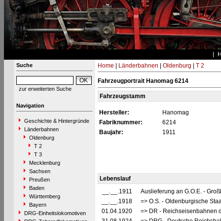
Suche
Home
|
Länderbahnen
|
Oldenburg
|
T 2
Fahrzeugportrait Hanomag 6214
zur erweiterten Suche
Fahrzeugstamm
Navigation
Hersteller:
Hanomag
Geschichte & Hintergründe
Fabriknummer:
6214
Länderbahnen
Baujahr:
1911
Oldenburg
T 2
T 3
Mecklenburg
Sachsen
Lebenslauf
Preußen
Baden
__.__.1911
Auslieferung an G.O.E. - Gr
Württemberg
__.__.1918
=> O.S. - Oldenburgische St
Bayern
01.04.1920
=> DR - Reichseisenbahnen d
DRG-Einheitslokomotiven