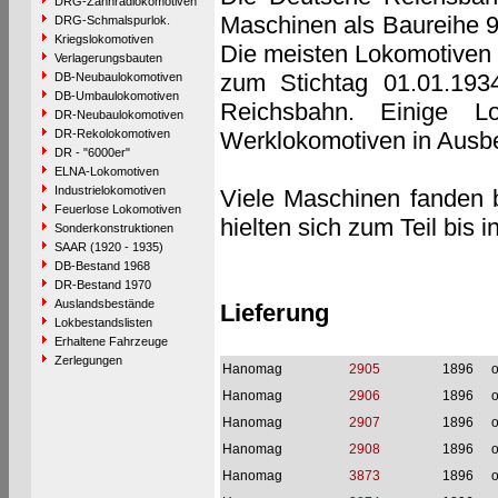
DRG-Zahnradlokomotiven
Maschinen als Baureihe 9
DRG-Schmalspurlok.
Kriegslokomotiven
Die meisten Lokomotiven
Verlagerungsbauten
zum Stichtag 01.01.19
DB-Neubaulokomotiven
DB-Umbaulokomotiven
Reichsbahn. Einige L
DR-Neubaulokomotiven
DR-Rekolokomotiven
Werklokomotiven in Ausb
DR - "6000er"
ELNA-Lokomotiven
Industrielokomotiven
Viele Maschinen fanden b
Feuerlose Lokomotiven
hielten sich zum Teil bis i
Sonderkonstruktionen
SAAR (1920 - 1935)
DB-Bestand 1968
DR-Bestand 1970
Auslandsbestände
Lieferung
Lokbestandslisten
Erhaltene Fahrzeuge
Zerlegungen
Hanomag
2905
1896
o
Hanomag
2906
1896
o
Hanomag
2907
1896
o
Hanomag
2908
1896
o
Hanomag
3873
1896
o