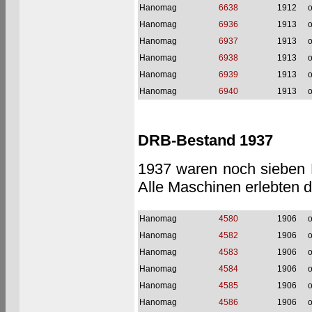
Hanomag
6638
1912
o
Hanomag
6936
1913
o
Hanomag
6937
1913
o
Hanomag
6938
1913
o
Hanomag
6939
1913
o
Hanomag
6940
1913
o
DRB-Bestand 1937
1937 waren noch sieben 
Alle Maschinen erlebten 
Hanomag
4580
1906
o
Hanomag
4582
1906
o
Hanomag
4583
1906
o
Hanomag
4584
1906
o
Hanomag
4585
1906
o
Hanomag
4586
1906
o