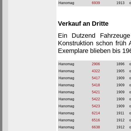
Hanomag
6939
1913
o
Verkauf an Dritte
Ein Dutzend Fahrzeuge 
Konstruktion schon früh 
Exemplare blieben bis 19
Hanomag
2906
1896
o
Hanomag
4322
1905
o
Hanomag
5417
1909
o
Hanomag
5418
1909
o
Hanomag
5421
1909
o
Hanomag
5422
1909
o
Hanomag
5423
1909
o
Hanomag
6214
1911
o
Hanomag
6516
1912
o
Hanomag
6638
1912
o