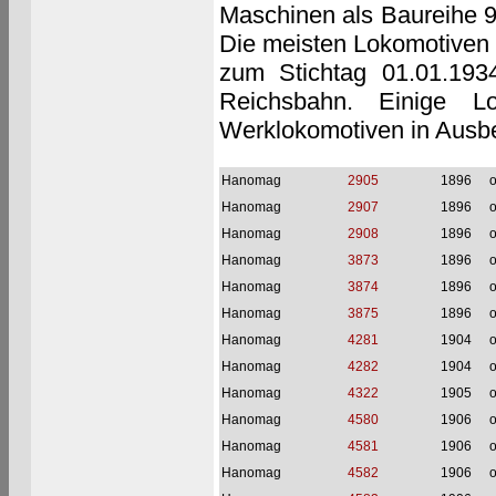
Maschinen als Baureihe 9
Die meisten Lokomotiven
zum Stichtag 01.01.19
Reichsbahn. Einige L
Werklokomotiven in Ausb
Hanomag
2905
1896
o
Hanomag
2907
1896
o
Hanomag
2908
1896
o
Hanomag
3873
1896
o
Hanomag
3874
1896
o
Hanomag
3875
1896
o
Hanomag
4281
1904
o
Hanomag
4282
1904
o
Hanomag
4322
1905
o
Hanomag
4580
1906
o
Hanomag
4581
1906
o
Hanomag
4582
1906
o