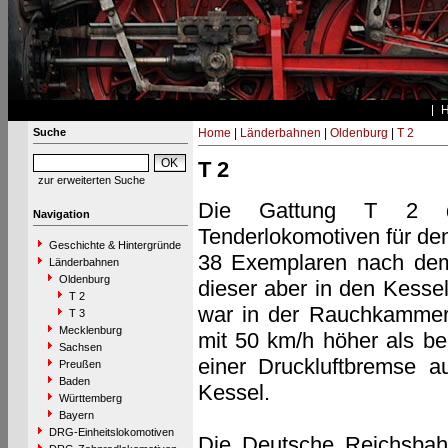
Suche
Home
|
Länderbahnen
|
Oldenburg
|
T 2
T 2
zur erweiterten Suche
Die Gattung T 2 der
Navigation
Tenderlokomotiven für de
Geschichte & Hintergründe
38 Exemplaren nach dem 
Länderbahnen
Oldenburg
dieser aber in den Kesse
T 2
war in der Rauchkammer 
T 3
Mecklenburg
mit 50 km/h höher als be
Sachsen
einer Druckluftbremse a
Preußen
Baden
Kessel.
Württemberg
Bayern
DRG-Einheitslokomotiven
Die Deutsche Reichsbah