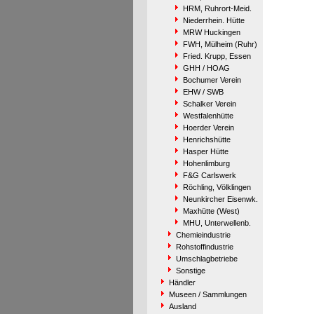
HRM, Ruhrort-Meid.
Niederrhein. Hütte
MRW Huckingen
FWH, Mülheim (Ruhr)
Fried. Krupp, Essen
GHH / HOAG
Bochumer Verein
EHW / SWB
Schalker Verein
Westfalenhütte
Hoerder Verein
Henrichshütte
Hasper Hütte
Hohenlimburg
F&G Carlswerk
Röchling, Völklingen
Neunkircher Eisenwk.
Maxhütte (West)
MHU, Unterwellenb.
Chemieindustrie
Rohstoffindustrie
Umschlagbetriebe
Sonstige
Händler
Museen / Sammlungen
Ausland