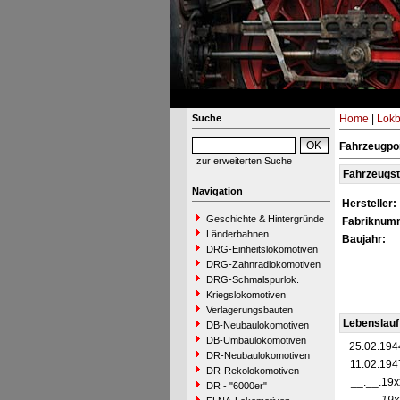
Suche
Home
|
Lokb
Fahrzeugpor
zur erweiterten Suche
Fahrzeugs
Navigation
Hersteller:
Geschichte & Hintergründe
Fabriknum
Länderbahnen
Baujahr:
DRG-Einheitslokomotiven
DRG-Zahnradlokomotiven
DRG-Schmalspurlok.
Kriegslokomotiven
Verlagerungsbauten
Lebenslauf
DB-Neubaulokomotiven
DB-Umbaulokomotiven
25.02.194
DR-Neubaulokomotiven
11.02.194
DR-Rekolokomotiven
__.__.19x
DR - "6000er"