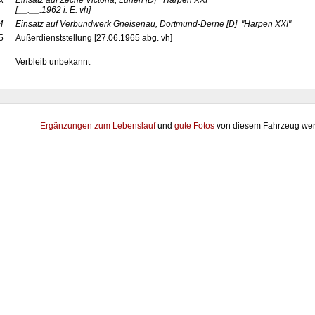
x
Einsatz auf Zeche Victoria, Lünen
[D]
"Harpen XXI"
[__.__.1962 i. E. vh]
4
Einsatz auf Verbundwerk Gneisenau, Dortmund-Derne
[D]
"Harpen XXI"
5
Außerdienststellung [27.06.1965 abg. vh]
Verbleib unbekannt
Ergänzungen zum Lebenslauf
und
gute Fotos
von diesem Fahrzeug wer