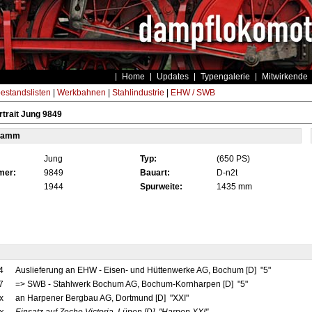
Home
Updates
Typengalerie
Mitwirkende
estandslisten
|
Werkbahnen
|
Stahlindustrie
|
EHW / SWB
trait Jung 9849
tamm
Jung
Typ:
(650 PS)
mer:
9849
Bauart:
D-n2t
1944
Spurweite:
1435 mm
4
Auslieferung an EHW - Eisen- und Hüttenwerke AG, Bochum [D] "5"
7
=> SWB - Stahlwerk Bochum AG, Bochum-Kornharpen [D] "5"
x
an Harpener Bergbau AG, Dortmund [D] "XXI"