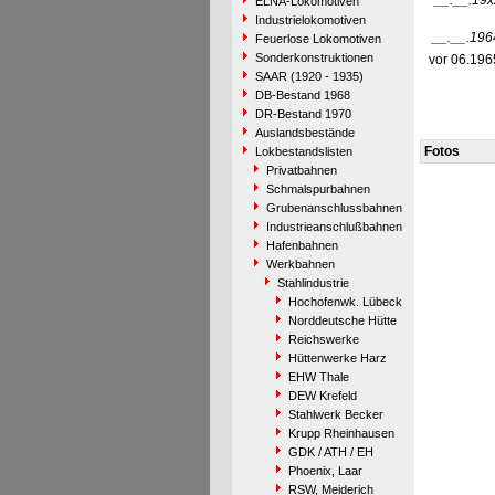
__.__.19x
ELNA-Lokomotiven
Industrielokomotiven
__.__.196
Feuerlose Lokomotiven
Sonderkonstruktionen
vor 06.196
SAAR (1920 - 1935)
DB-Bestand 1968
DR-Bestand 1970
Auslandsbestände
Fotos
Lokbestandslisten
Privatbahnen
Schmalspurbahnen
Grubenanschlussbahnen
Industrieanschlußbahnen
Hafenbahnen
Werkbahnen
Stahlindustrie
Hochofenwk. Lübeck
Norddeutsche Hütte
Reichswerke
Hüttenwerke Harz
EHW Thale
DEW Krefeld
Stahlwerk Becker
Krupp Rheinhausen
GDK / ATH / EH
Phoenix, Laar
RSW, Meiderich