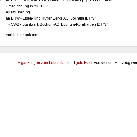
4
=> DRG - Deutsche Reichsbahn-Gesellschaft [D] "203 Oldenburg"
5
Umzeichnung in "98 123"
6
Ausmusterung
6
an EHW - Eisen- und Hüttenwerke AG, Bochum [D] "2"
7
=> SWB - Stahlwerk Bochum AG, Bochum-Kornharpen [D] "2"
Verbleib unbekannt
Ergänzungen zum Lebenslauf
und
gute Fotos
von diesem Fahrzeug wer