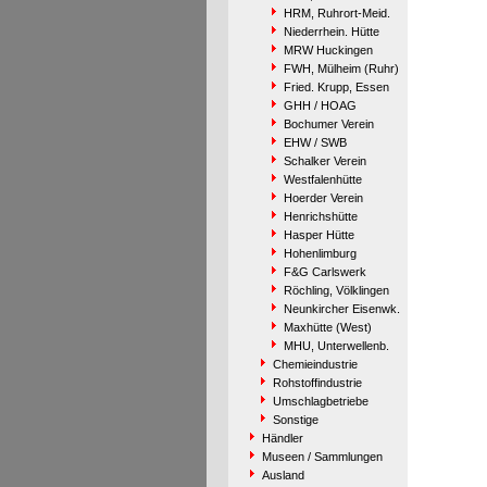
HRM, Ruhrort-Meid.
Niederrhein. Hütte
MRW Huckingen
FWH, Mülheim (Ruhr)
Fried. Krupp, Essen
GHH / HOAG
Bochumer Verein
EHW / SWB
Schalker Verein
Westfalenhütte
Hoerder Verein
Henrichshütte
Hasper Hütte
Hohenlimburg
F&G Carlswerk
Röchling, Völklingen
Neunkircher Eisenwk.
Maxhütte (West)
MHU, Unterwellenb.
Chemieindustrie
Rohstoffindustrie
Umschlagbetriebe
Sonstige
Händler
Museen / Sammlungen
Ausland