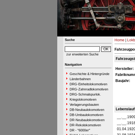
Suche
Home
|
Lokb
Fahrzeugpo
zur erweiterten Suche
Fahrzeugs
Navigation
Hersteller:
Geschichte & Hintergründe
Fabriknum
Länderbahnen
Baujahr:
DRG-Einheitslokomotiven
DRG-Zahnradlokomotiven
DRG-Schmalspurlok.
Kriegslokomotiven
Verlagerungsbauten
Lebenslauf
DB-Neubaulokomotiven
DB-Umbaulokomotiven
__.__.190
DR-Neubaulokomotiven
__.__.191
DR-Rekolokomotiven
01.04.192
DR - "6000er"