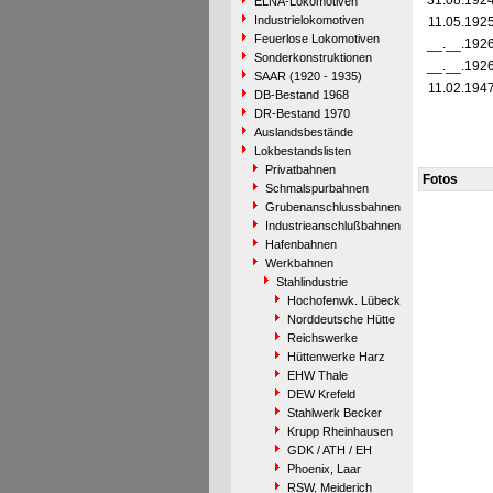
31.08.192
ELNA-Lokomotiven
Industrielokomotiven
11.05.192
Feuerlose Lokomotiven
__.__.192
Sonderkonstruktionen
__.__.192
SAAR (1920 - 1935)
11.02.194
DB-Bestand 1968
DR-Bestand 1970
Auslandsbestände
Lokbestandslisten
Privatbahnen
Fotos
Schmalspurbahnen
Grubenanschlussbahnen
Industrieanschlußbahnen
Hafenbahnen
Werkbahnen
Stahlindustrie
Hochofenwk. Lübeck
Norddeutsche Hütte
Reichswerke
Hüttenwerke Harz
EHW Thale
DEW Krefeld
Stahlwerk Becker
Krupp Rheinhausen
GDK / ATH / EH
Phoenix, Laar
RSW, Meiderich