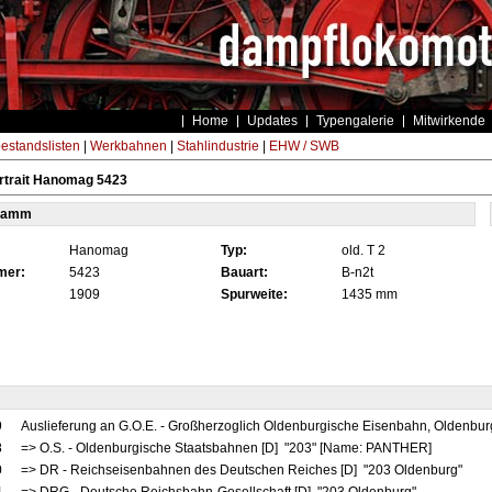
Home
Updates
Typengalerie
Mitwirkende
estandslisten
|
Werkbahnen
|
Stahlindustrie
|
EHW / SWB
rtrait Hanomag 5423
tamm
Hanomag
Typ:
old. T 2
mer:
5423
Bauart:
B-n2t
1909
Spurweite:
1435 mm
9
Auslieferung an G.O.E. - Großherzoglich Oldenburgische Eisenbahn, Oldenb
8
=> O.S. - Oldenburgische Staatsbahnen [D] "203" [Name: PANTHER]
0
=> DR - Reichseisenbahnen des Deutschen Reiches [D] "203 Oldenburg"