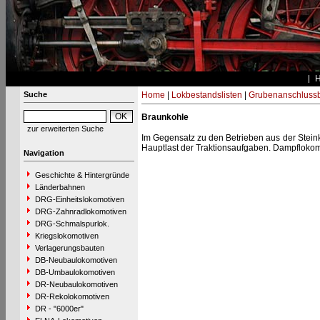
Suche
Home
|
Lokbestandslisten
|
Grubenanschluss
Braunkohle
zur erweiterten Suche
Im Gegensatz zu den Betrieben aus der Steink
Hauptlast der Traktionsaufgaben. Dampflokom
Navigation
Geschichte & Hintergründe
Länderbahnen
DRG-Einheitslokomotiven
DRG-Zahnradlokomotiven
DRG-Schmalspurlok.
Kriegslokomotiven
Verlagerungsbauten
DB-Neubaulokomotiven
DB-Umbaulokomotiven
DR-Neubaulokomotiven
DR-Rekolokomotiven
DR - "6000er"