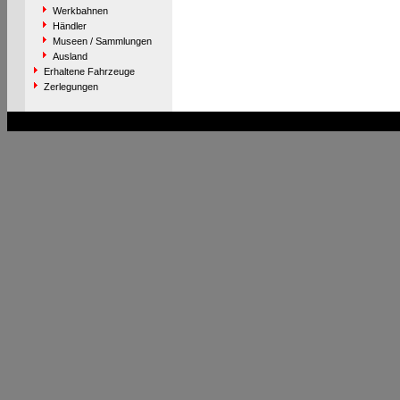
Werkbahnen
Händler
Museen / Sammlungen
Ausland
Erhaltene Fahrzeuge
Zerlegungen