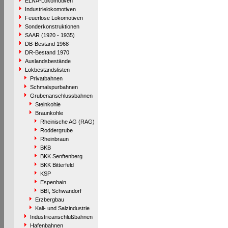
ELNA-Lokomotiven
Industrielokomotiven
Feuerlose Lokomotiven
Sonderkonstruktionen
SAAR (1920 - 1935)
DB-Bestand 1968
DR-Bestand 1970
Auslandsbestände
Lokbestandslisten
Privatbahnen
Schmalspurbahnen
Grubenanschlussbahnen
Steinkohle
Braunkohle
Rheinische AG (RAG)
Roddergrube
Rheinbraun
BKB
BKK Senftenberg
BKK Bitterfeld
KSP
Espenhain
BBI, Schwandorf
Erzbergbau
Kali- und Salzindustrie
Industrieanschlußbahnen
Hafenbahnen