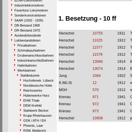
ELNA-Lokomotiven
Industrielokomotiven
Feuerlose Lokomotiven
Sonderkonstruktionen
1. Besetzung - 10 ff
SAAR (1920 - 1935)
DB-Bestand 1968
DR-Bestand 1970
Henschel
10755
1911
T
Auslandsbestände
Henschel
11025
1912
T
Lokbestandslisten
Privatbahnen
Henschel
11577
1912
T
Schmalspurbahnen
Henschel
11578
1912
T
Grubenanschlussbahnen
Industrieanschlußbahnen
Henschel
13066
1914
B
Hafenbahnen
Henschel
13074
1914
B
Werkbahnen
Stahlindustrie
Jung
3384
1922
Hochofenwk. Lübeck
K.Wü.St.
12
1912
w
Norddeutsche Hütte
MGH
570
1912
w
Reichswerke
Hüttenwerke Harz
Krenau
971
1941
O
EHW Thale
Krenau
972
1941
O
DEW Krefeld
Stahlwerk Becker
Krenau
973
1941
O
Krupp Rheinhausen
Henschel
10958
1912
p
GDK / ATH / EH
Phoenix, Laar
RSW, Meiderich