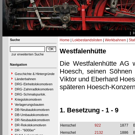
Suche
Home
|
Lokbestandslisten
|
Werkbahnen
|
Stah
Westfalenhütte
zur erweiterten Suche
Die Westfalenhütte AG 
Navigation
Hoesch, seinen Söhnen 
Geschichte & Hintergründe
Viktor und Eberhard Hoesc
Länderbahnen
DRG-Einheitslokomotiven
späteren Hoesch-Konzern
DRG-Zahnradlokomotiven
DRG-Schmalspurlok.
Kriegslokomotiven
Verlagerungsbauten
1. Besetzung - 1 - 9
DB-Neubaulokomotiven
DB-Umbaulokomotiven
DR-Neubaulokomotiven
DR-Rekolokomotiven
Henschel
922
1877
B
DR - "6000er"
Henschel
2132
1886
B