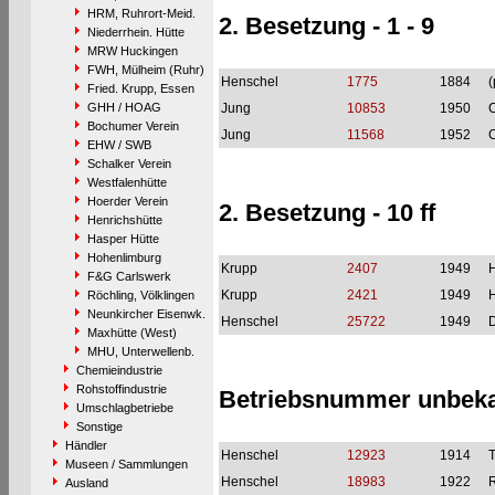
HRM, Ruhrort-Meid.
2. Besetzung - 1 - 9
Niederrhein. Hütte
MRW Huckingen
FWH, Mülheim (Ruhr)
Henschel
1775
1884
(
Fried. Krupp, Essen
GHH / HOAG
Jung
10853
1950
Bochumer Verein
Jung
11568
1952
EHW / SWB
Schalker Verein
Westfalenhütte
Hoerder Verein
2. Besetzung - 10 ff
Henrichshütte
Hasper Hütte
Hohenlimburg
Krupp
2407
1949
H
F&G Carlswerk
Krupp
2421
1949
H
Röchling, Völklingen
Neunkircher Eisenwk.
Henschel
25722
1949
Maxhütte (West)
MHU, Unterwellenb.
Chemieindustrie
Rohstoffindustrie
Betriebsnummer unbek
Umschlagbetriebe
Sonstige
Händler
Henschel
12923
1914
T
Museen / Sammlungen
Henschel
18983
1922
R
Ausland