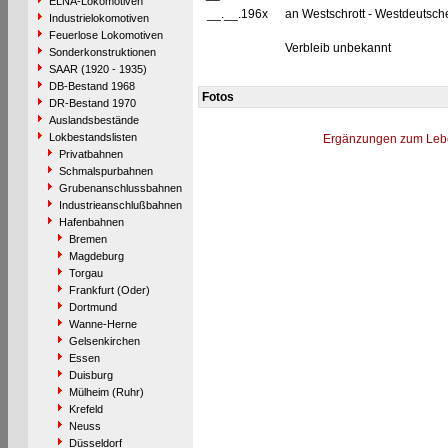
ELNA-Lokomotiven
__.__.196x
an Westschrott - Westdeutsc
Industrielokomotiven
Feuerlose Lokomotiven
Verbleib unbekannt
Sonderkonstruktionen
SAAR (1920 - 1935)
DB-Bestand 1968
Fotos
DR-Bestand 1970
Auslandsbestände
Lokbestandslisten
Ergänzungen zum Leb
Privatbahnen
Schmalspurbahnen
Grubenanschlussbahnen
Industrieanschlußbahnen
Hafenbahnen
Bremen
Magdeburg
Torgau
Frankfurt (Oder)
Dortmund
Wanne-Herne
Gelsenkirchen
Essen
Duisburg
Mülheim (Ruhr)
Krefeld
Neuss
Düsseldorf