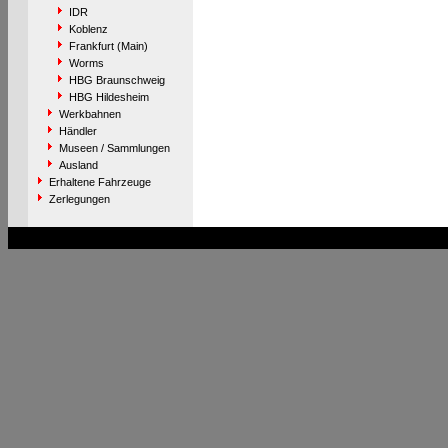
IDR
Koblenz
Frankfurt (Main)
Worms
HBG Braunschweig
HBG Hildesheim
Werkbahnen
Händler
Museen / Sammlungen
Ausland
Erhaltene Fahrzeuge
Zerlegungen