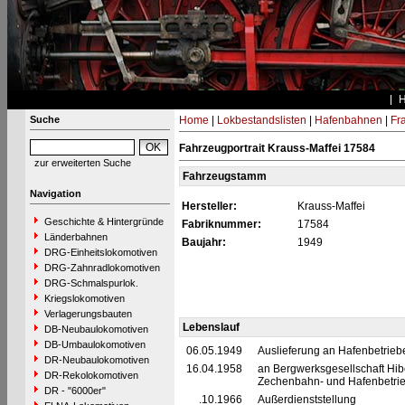
Suche
Home
|
Lokbestandslisten
|
Hafenbahnen
|
Fra
Fahrzeugportrait Krauss-Maffei 17584
zur erweiterten Suche
Fahrzeugstamm
Navigation
Hersteller:
Krauss-Maffei
Geschichte & Hintergründe
Fabriknummer:
17584
Länderbahnen
Baujahr:
1949
DRG-Einheitslokomotiven
DRG-Zahnradlokomotiven
DRG-Schmalspurlok.
Kriegslokomotiven
Verlagerungsbauten
Lebenslauf
DB-Neubaulokomotiven
DB-Umbaulokomotiven
06.05.1949
Auslieferung an Hafenbetriebe 
DR-Neubaulokomotiven
16.04.1958
an Bergwerksgesellschaft Hib
DR-Rekolokomotiven
Zechenbahn- und Hafenbetrie
DR - "6000er"
__.10.1966
Außerdienststellung