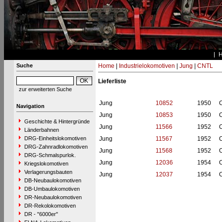
Suche
Home
|
Industrielokomotiven
|
Jung
|
CNTL
Lieferliste
zur erweiterten Suche
Jung
10852
1950
Navigation
Jung
10853
1950
Geschichte & Hintergründe
Jung
11566
1952
Länderbahnen
DRG-Einheitslokomotiven
Jung
11567
1952
DRG-Zahnradlokomotiven
Jung
11568
1952
DRG-Schmalspurlok.
Jung
12036
1954
Kriegslokomotiven
Verlagerungsbauten
Jung
12037
1954
DB-Neubaulokomotiven
DB-Umbaulokomotiven
DR-Neubaulokomotiven
DR-Rekolokomotiven
DR - "6000er"