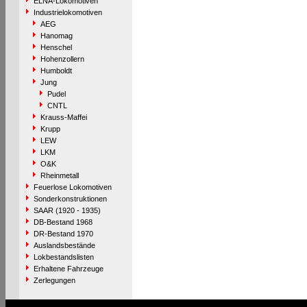
ELNA-Lokomotiven
Industrielokomotiven
AEG
Hanomag
Henschel
Hohenzollern
Humboldt
Jung
Pudel
CNTL
Krauss-Maffei
Krupp
LEW
LKM
O&K
Rheinmetall
Feuerlose Lokomotiven
Sonderkonstruktionen
SAAR (1920 - 1935)
DB-Bestand 1968
DR-Bestand 1970
Auslandsbestände
Lokbestandslisten
Erhaltene Fahrzeuge
Zerlegungen