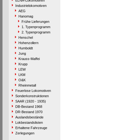
ELNA-Lokomotiven
Industrielokomotiven
AEG
Hanomag
Frühe Lieferungen
1. Typenprogramm
2. Typenprogramm
Henschel
Hohenzollern
Humboldt
Jung
Krauss-Maffei
Krupp
LEW
LKM
O&K
Rheinmetall
Feuerlose Lokomotiven
Sonderkonstruktionen
SAAR (1920 - 1935)
DB-Bestand 1968
DR-Bestand 1970
Auslandsbestände
Lokbestandslisten
Erhaltene Fahrzeuge
Zerlegungen