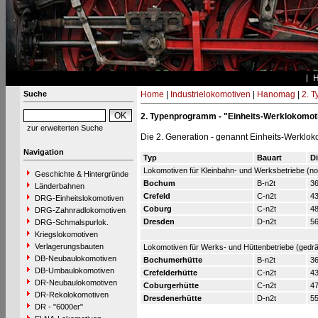
Suche
Home
|
Industrielokomotiven
|
Hanomag
|
2. 
2. Typenprogramm - "Einheits-Werklokomot
zur erweiterten Suche
Die 2. Generation - genannt Einheits-Werklok
Navigation
Typ
Bauart
D
Lokomotiven für Kleinbahn- und Werksbetriebe (no
Geschichte & Hintergründe
Bochum
B-n2t
36
Länderbahnen
Crefeld
C-n2t
43
DRG-Einheitslokomotiven
Coburg
C-n2t
48
DRG-Zahnradlokomotiven
Dresden
D-n2t
56
DRG-Schmalspurlok.
Kriegslokomotiven
Verlagerungsbauten
Lokomotiven für Werks- und Hüttenbetriebe (gedrä
DB-Neubaulokomotiven
Bochumerhütte
B-n2t
36
DB-Umbaulokomotiven
Crefelderhütte
C-n2t
43
DR-Neubaulokomotiven
Coburgerhütte
C-n2t
47
DR-Rekolokomotiven
Dresdenerhütte
D-n2t
55
DR - "6000er"