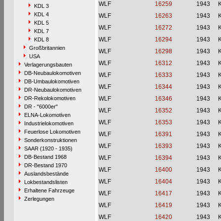
WLF
16259
1943
KDL 3
KDL 4
WLF
16263
1943
KDL 5
WLF
16272
1943
KDL 7
WLF
16294
1943
KDL 8
Großbritannien
WLF
16298
1943
USA
WLF
16312
1943
Verlagerungsbauten
DB-Neubaulokomotiven
WLF
16333
1943
DB-Umbaulokomotiven
WLF
16344
1943
DR-Neubaulokomotiven
DR-Rekolokomotiven
WLF
16346
1943
DR - "6000er"
WLF
16352
1943
ELNA-Lokomotiven
WLF
16353
1943
Industrielokomotiven
Feuerlose Lokomotiven
WLF
16391
1943
Sonderkonstruktionen
WLF
16393
1943
SAAR (1920 - 1935)
DB-Bestand 1968
WLF
16394
1943
DR-Bestand 1970
WLF
16400
1943
Auslandsbestände
WLF
16404
1943
Lokbestandslisten
Erhaltene Fahrzeuge
WLF
16417
1943
Zerlegungen
WLF
16419
1943
WLF
16420
1943