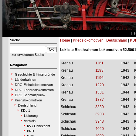
Suche
Home
|
Kriegslokomotiven
|
Deutschland
|
KDL
Lokliste Blechrahmen-Lokomotiven 52.5001
zur erweiterten Suche
Krenau
1161
1943
Navigation
Krenau
1193
1943
Geschichte & Hintergründe
Krenau
1196
1943
Länderbahnen
DRG-Einheitslokomotiven
Krenau
1220
1943
DRG-Zahnradlokomotiven
Krenau
1331
1944
DRG-Schmalspurlok.
Krenau
1387
1944
Kriegslokomotiven
Deutschland
Schichau
3830
1943
KDL 1
Schichau
3903
1943
Lieferung
Verbleib
Schichau
3943
1943
KV / Unbekannt
Schichau
4020
1943
BRD