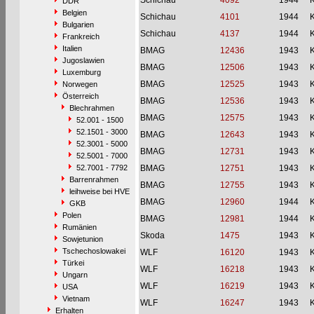
Schichau
4092
1944
DDR
Belgien
Schichau
4101
1944
Bulgarien
Schichau
4137
1944
Frankreich
Italien
BMAG
12436
1943
Jugoslawien
BMAG
12506
1943
Luxemburg
BMAG
12525
1943
Norwegen
Österreich
BMAG
12536
1943
Blechrahmen
BMAG
12575
1943
52.001 - 1500
52.1501 - 3000
BMAG
12643
1943
52.3001 - 5000
BMAG
12731
1943
52.5001 - 7000
52.7001 - 7792
BMAG
12751
1943
Barrenrahmen
BMAG
12755
1943
leihweise bei HVE
BMAG
12960
1944
GKB
Polen
BMAG
12981
1944
Rumänien
Skoda
1475
1943
Sowjetunion
Tschechoslowakei
WLF
16120
1943
Türkei
WLF
16218
1943
Ungarn
WLF
16219
1943
USA
Vietnam
WLF
16247
1943
Erhalten