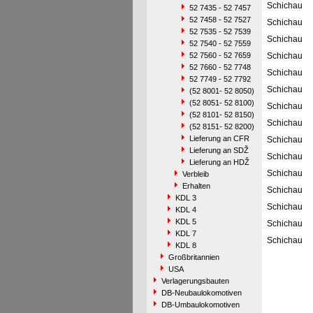
Schichau
52 7435 - 52 7457
52 7458 - 52 7527
Schichau
52 7535 - 52 7539
Schichau
52 7540 - 52 7559
52 7560 - 52 7659
Schichau
52 7660 - 52 7748
Schichau
52 7749 - 52 7792
Schichau
(52 8001- 52 8050)
(52 8051- 52 8100)
Schichau
(52 8101- 52 8150)
Schichau
(52 8151- 52 8200)
Lieferung an CFR
Schichau
Lieferung an SDŽ
Schichau
Lieferung an HDŽ
Schichau
Verbleib
Erhalten
Schichau
KDL 3
Schichau
KDL 4
KDL 5
Schichau
KDL 7
Schichau
KDL 8
Großbritannien
USA
Verlagerungsbauten
DB-Neubaulokomotiven
DB-Umbaulokomotiven