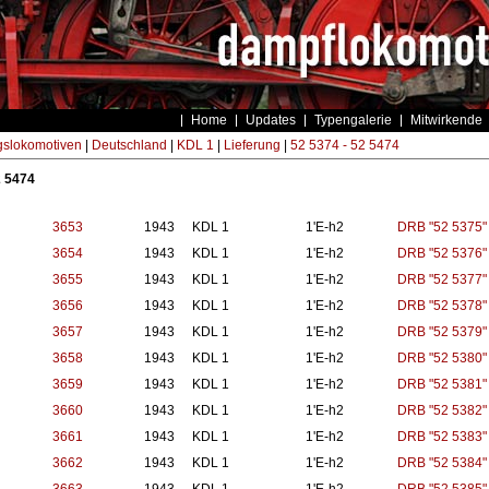
Home
Updates
Typengalerie
Mitwirkende
gslokomotiven
|
Deutschland
|
KDL 1
|
Lieferung
|
52 5374 - 52 5474
2 5474
3653
1943
KDL 1
1'E-h2
DRB "52 5375"
3654
1943
KDL 1
1'E-h2
DRB "52 5376"
3655
1943
KDL 1
1'E-h2
DRB "52 5377"
3656
1943
KDL 1
1'E-h2
DRB "52 5378"
3657
1943
KDL 1
1'E-h2
DRB "52 5379"
3658
1943
KDL 1
1'E-h2
DRB "52 5380"
3659
1943
KDL 1
1'E-h2
DRB "52 5381"
3660
1943
KDL 1
1'E-h2
DRB "52 5382"
3661
1943
KDL 1
1'E-h2
DRB "52 5383"
3662
1943
KDL 1
1'E-h2
DRB "52 5384"