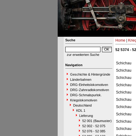
Suche
Home
|
Krie
52 5374 - 5
zur erweiterten Suche
Schichau
Navigation
Schichau
Geschichte & Hintergründe
Schichau
Länderbahnen
DRG-Einheitslokomotiven
Schichau
DRG-Zahnradlokomotiven
Schichau
DRG-Schmalspurlok.
Schichau
Kriegslokomotiven
Deutschland
Schichau
KDL 1
Schichau
Lieferung
52 001 (Baumuster)
Schichau
52 002 - 52 075
Schichau
52 076 - 52 085