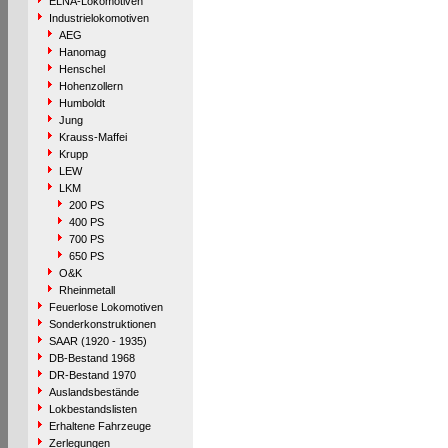
ELNA-Lokomotiven
Industrielokomotiven
AEG
Hanomag
Henschel
Hohenzollern
Humboldt
Jung
Krauss-Maffei
Krupp
LEW
LKM
200 PS
400 PS
700 PS
650 PS
O&K
Rheinmetall
Feuerlose Lokomotiven
Sonderkonstruktionen
SAAR (1920 - 1935)
DB-Bestand 1968
DR-Bestand 1970
Auslandsbestände
Lokbestandslisten
Erhaltene Fahrzeuge
Zerlegungen