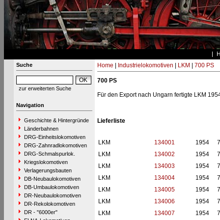
Suche
Home
|
Industrielokomotiven
|
LKM
|
700 PS
700 PS
zur erweiterten Suche
Für den Export nach Ungarn fertigte LKM 195
Navigation
Geschichte & Hintergründe
Lieferliste
Länderbahnen
DRG-Einheitslokomotiven
LKM
134001
1954
DRG-Zahnradlokomotiven
DRG-Schmalspurlok.
LKM
134002
1954
Kriegslokomotiven
LKM
134003
1954
Verlagerungsbauten
LKM
134004
1954
DB-Neubaulokomotiven
DB-Umbaulokomotiven
LKM
134005
1954
DR-Neubaulokomotiven
LKM
134006
1954
DR-Rekolokomotiven
DR - "6000er"
LKM
134007
1954