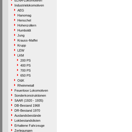
ELNA-Lokomotiven
Industrielokomotiven
AEG
Hanomag
Henschel
Hohenzollern
Humboldt
Jung
Krauss-Maffei
Krupp
LEW
LKM
200 PS
400 PS
700 PS
650 PS
O&K
Rheinmetall
Feuerlose Lokomotiven
Sonderkonstruktionen
SAAR (1920 - 1935)
DB-Bestand 1968
DR-Bestand 1970
Auslandsbestände
Lokbestandslisten
Erhaltene Fahrzeuge
Zerlegungen