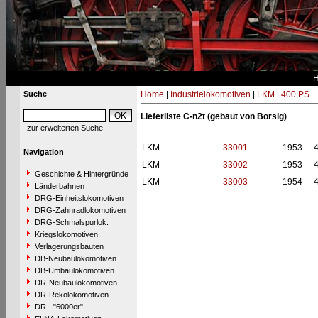
Suche
Home
|
Industrielokomotiven
|
LKM
|
400 PS
Lieferliste C-n2t (gebaut von Borsig)
zur erweiterten Suche
LKM
33001
1953
Navigation
LKM
33002
1953
Geschichte & Hintergründe
LKM
33003
1954
Länderbahnen
DRG-Einheitslokomotiven
DRG-Zahnradlokomotiven
DRG-Schmalspurlok.
Kriegslokomotiven
Verlagerungsbauten
DB-Neubaulokomotiven
DB-Umbaulokomotiven
DR-Neubaulokomotiven
DR-Rekolokomotiven
DR - "6000er"