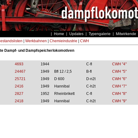
Home
Updates
Typengalerie
Mitwirkende
estandslisten
|
Werkbahnen
|
Chemieindustrie
|
CWH
ste Dampf- und Dampfspeicherlokomotiven
4693
1944
C-fl
CWH "4"
24467
1949
Bfl 12 / 2,5
B-fl
CWH "5"
25721
1949
D 600
D-n2t
CWH "6"
2416
1949
Hannibal
C-h2t
CWH "7"
2827
1952
Rheinbrikett
C-fl
CWH "8"
2418
1949
Hannibal
C-h2t
CWH "9"