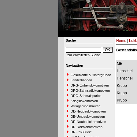
Suche
Home
|
Lokb
Bestandsli
zur erweiterten Suche
ME
Navigation
Henschel
Geschichte & Hintergründe
Henschel
Länderbahnen
DRG-Einheitslokomotiven
Krupp
DRG-Zahnradlokomotiven
Krupp
DRG-Schmalspurlok.
Krupp
Kriegslokomotiven
Verlagerungsbauten
DB-Neubaulokomotiven
DB-Umbaulokomotiven
DR-Neubaulokomotiven
DR-Rekolokomotiven
DR - "6000er"