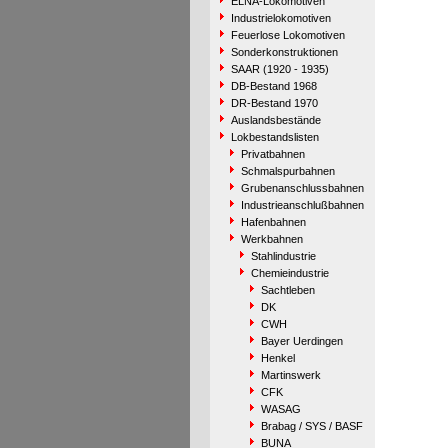
ELNA-Lokomotiven
Industrielokomotiven
Feuerlose Lokomotiven
Sonderkonstruktionen
SAAR (1920 - 1935)
DB-Bestand 1968
DR-Bestand 1970
Auslandsbestände
Lokbestandslisten
Privatbahnen
Schmalspurbahnen
Grubenanschlussbahnen
Industrieanschlußbahnen
Hafenbahnen
Werkbahnen
Stahlindustrie
Chemieindustrie
Sachtleben
DK
CWH
Bayer Uerdingen
Henkel
Martinswerk
CFK
WASAG
Brabag / SYS / BASF
BUNA