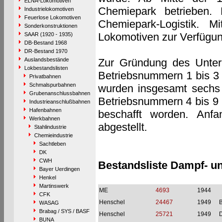
ELNA-Lokomotiven
Chemiepark betrieben. 
Industrielokomotiven
Feuerlose Lokomotiven
Chemiepark-Logistik. 
Sonderkonstruktionen
Lokomotiven zur Verfügun
SAAR (1920 - 1935)
DB-Bestand 1968
DR-Bestand 1970
Auslandsbestände
Zur Gründung des Unter
Lokbestandslisten
Betriebsnummern 1 bis 3 
Privatbahnen
Schmalspurbahnen
wurden insgesamt sechs 
Grubenanschlussbahnen
Betriebsnummern 4 bis 9 
Industrieanschlußbahnen
Hafenbahnen
beschafft worden. Anf
Werkbahnen
abgestellt.
Stahlindustrie
Chemieindustrie
Sachtleben
DK
CWH
Bestandsliste Dampf- u
Bayer Uerdingen
Henkel
Martinswerk
ME
4693
1944
CFK
Henschel
24467
1949
B
WASAG
Brabag / SYS / BASF
Henschel
25721
1949
BUNA