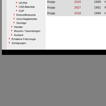
Krupp
2416
1949
H
LEUNA
CKB Bitterfeld
Krupp
2827
1952
R
GSP
Krupp
2418
1949
H
Rohstoffindustrie
Umschlagbetriebe
Sonstige
Händler
Museen / Sammlungen
Ausland
Erhaltene Fahrzeuge
Zerlegungen