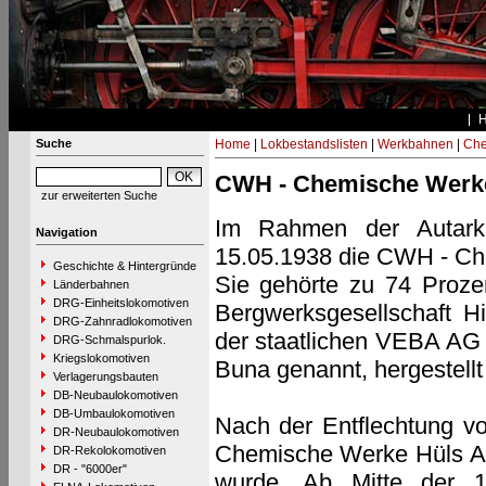
Suche
Home
|
Lokbestandslisten
|
Werkbahnen
|
Che
CWH - Chemische Werk
zur erweiterten Suche
Im Rahmen der Autarki
Navigation
15.05.1938 die CWH - Ch
Geschichte & Hintergründe
Sie gehörte zu 74 Proze
Länderbahnen
DRG-Einheitslokomotiven
Bergwerksgesellschaft Hi
DRG-Zahnradlokomotiven
der staatlichen VEBA AG w
DRG-Schmalspurlok.
Kriegslokomotiven
Buna genannt, hergestellt
Verlagerungsbauten
DB-Neubaulokomotiven
DB-Umbaulokomotiven
Nach der Entflechtung v
DR-Neubaulokomotiven
Chemische Werke Hüls AG
DR-Rekolokomotiven
DR - "6000er"
wurde. Ab Mitte der 